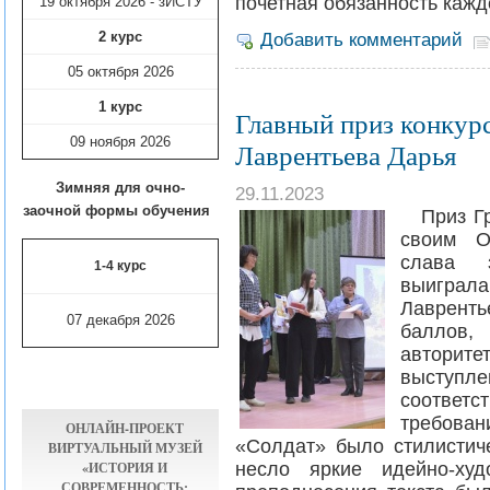
почетная обязанность кажд
19 октября 2026 - зИСТУ
2 курс
Добавить комментарий
05 октября 2026
1 курс
Главный приз конкурс
09 ноября
2026
Лаврентьева Дарья
Зимняя для очно-
29.11.2023
заочной формы обучения
Приз Гра
своим О
слава 
1-4 курс
выигра
Лавренть
07 декабря 2026
баллов,
автори
выступ
соотве
требован
ОНЛАЙН-ПРОЕКТ
«Солдат» было стилистич
ВИРТУАЛЬНЫЙ МУЗЕЙ
«ИСТОРИЯ И
несло яркие идейно-худ
СОВРЕМЕННОСТЬ: