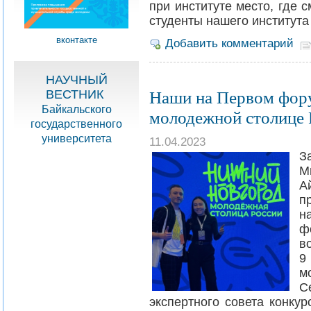
при институте место, где 
студенты нашего института
вконтакте
Добавить комментарий
НАУЧНЫЙ
Наши на Первом фор
ВЕСТНИК
Байкальского
молодежной столице 
государственного
университета
11.04.2023
З
М
А
п
н
ф
в
9
м
С
экспертного совета конку