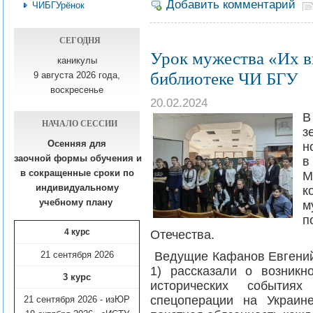
Добавить комментарий
ЧИБГУрёнок
СЕГОДНЯ
Урок мужества «Их в
каникулы
библиотеке ЧИ БГУ
9 августа 2026 года,
воскресенье
20.02.2024
В
НАЧАЛО СЕССИИ
з
Осенняя для
н
заочной формы обучения
и
в
в сокращенные сроки по
М
индивидуальному
к
учебному плану​
м
п
4 курс
Отечества.
21 сентября 2026
Ведущие Кафанов Евгений 
1) рассказали о возникн
3 курс
исторических события
спецоперации на Украин
21 сентября 2026 - изЮР