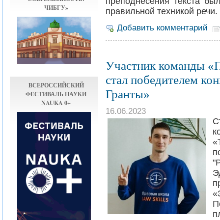
преподнесения текста был
ЧИБГУ»
правильной техникой речи.
Добавить комментарий
Участник команды «П
стал победителем ко
ВСЕРОССИЙСКИЙ
Гранты»
ФЕСТИВАЛЬ НАУКИ
NAUKA 0+
16.06.2023
С
к
«
п
"
Э
п
«
П
п