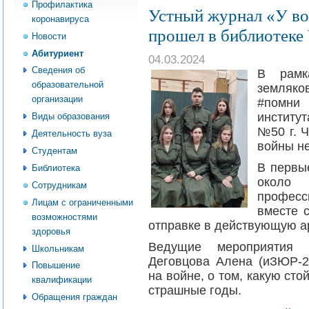
Профилактика
Устный журнал «У во
коронавируса
прошел в библиотеке
Новости
Абитуриент
04.03.2024
Сведения об
В рамк
образовательной
земляко
организации
#помни 
инстит
Виды образования
№50 г. 
Деятельность вуза
войны не
Студентам
В первы
Библиотека
около 
Сотрудникам
професс
Лицам с ограниченными
вместе 
возможностями
отправке в действующую а
здоровья
Ведущие мероприятия 
Школьникам
Деговцова Алена (иЗЮР-2
Повышение
на войне, о том, какую сто
квалификации
страшные годы.
Обращения граждан