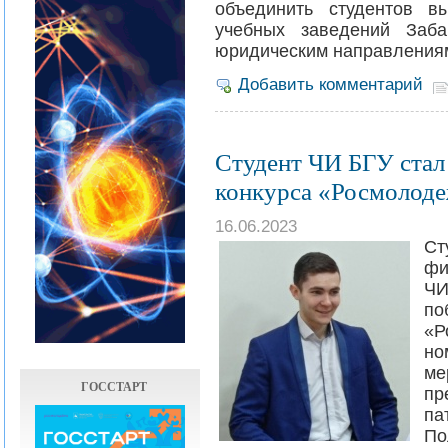
объединить студентов в
учебных заведений Заба
юридическим направлениям
Добавить комментарий
Студент ЧИ БГУ стал
конкурса «Росмолоде
16.06.2023
С
фи
Ч
по
«Р
но
ме
ГОССТАРТ
п
п
По