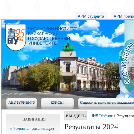
АРМ студента
АРМ препо
АБИТУРИЕНТУ
КУРСЫ
Спросить приемную комисси
ВЫ ЗДЕСЬ
ЧИБГУрёнок
/ Результа
НАВИГАЦИЯ
Результаты 2024
Головная организация