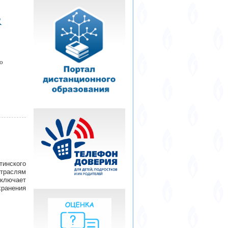
R
о
тинского
отраслям
включает
ранения