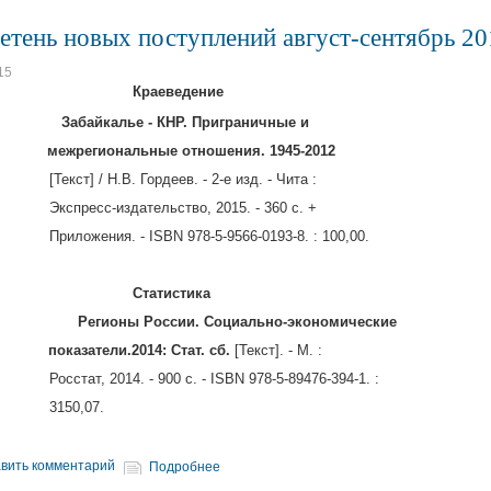
етень новых поступлений август-сентябрь 20
15
аеведение
891
Забайкалье - КНР. Приграничные и
12
межрегиональные отношения. 1945-2012
] / Н.В. Гордеев. - 2-е изд. - Чита :
есс-издательство, 2015. - 360 с. +
ения. - ISBN 978-5-9566-0193-8. : 100,00.
атистика
1
Регионы России. Социально-экономические
32
показатели.2014: Стат. сб.
[Текст]. - М. :
т, 2014. - 900 с. - ISBN 978-5-89476-394-1. :
50,07.
вить комментарий
Подробнее