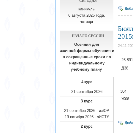
СЕГОДНЯ
Доба
каникулы
6 августа 2026 года,
четверг
Бюлл
2015г
НАЧАЛО СЕССИИ
Осенняя для
24.11.20
заочной формы обучения
и
в сокращенные сроки по
26.
индивидуальному
Д38 Ли
учебному плану​
докум
4 курс
: Эксп
3
21 сентября 2026
Ж68 С
3 курс
М.Г. Ж
21 сентября 2026 - изЮР
При
19 октября 2026 - зИСТУ
Доба
2 курс