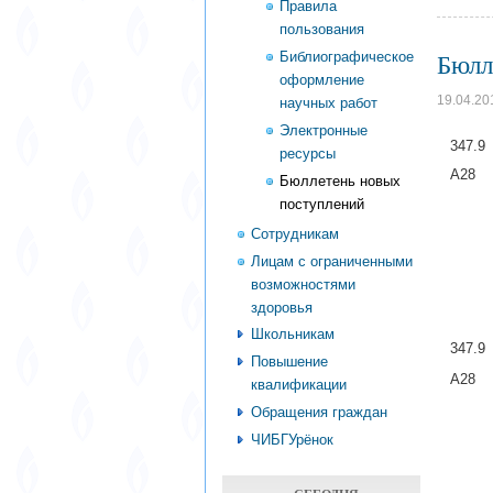
Правила
пользования
Библиографическое
Бюлл
оформление
19.04.20
научных работ
Электронные
34
ресурсы
А
Бюллетень новых
академ
поступлений
М. : 
Сотрудникам
(Бака
Лицам с ограниченными
возможностями
978-5
здоровья
Школьникам
34
Повышение
А28 ак
квалификации
3-е из
Обращения граждан
с. + с
ЧИБГУрёнок
ISBN 