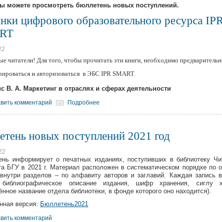
вы можете просмотреть бюллетень новых поступлений.
нки цифрового образовательного ресурса IP
RT
22
е читатели! Для того, чтобы прочитать эти книги, необходимо предварительн
рироваться и авторизоваться в ЭБС IPR SMART
с В. А. Маркетинг в отраслях и сферах деятельности
вить комментарий
Подробнее
етень новых поступлений 2021 год
22
нь информирует о печатных изданиях, поступивших в библиотеку Чи
та БГУ в 2021 г. Материал расположен в систематическом порядке по 
 внутри разделов – по алфавиту авторов и заглавий. Каждая запись 
 библиографическое описание издания, шифр хранения, сиглу х
ённое название отдела библиотеки, в фонде которого оно находится).
нная версия:
Бюллетень2021
вить комментарий