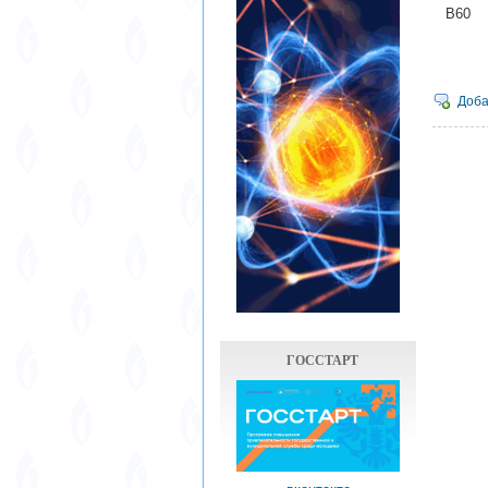
В
[Текст
72
Доба
ГОССТАРТ