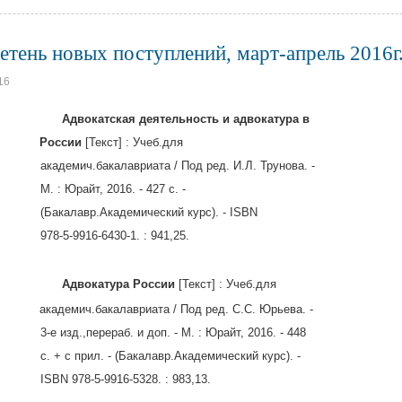
етень новых поступлений, март-апрель 2016г
16
7.9
Адвокатская деятельность и адвокатура в
28
России
[Текст] : Учеб.для
ич.бакалавриата / Под ред. И.Л. Трунова. -
Юрайт, 2016. - 427 с. -
лавр.Академический курс). - ISBN
-9916-6430-1. : 941,25.
7.9
Адвокатура России
[Текст] : Учеб.для
адемич.бакалавриата / Под ред. С.С. Юрьева. -
д.,перераб. и доп. - М. : Юрайт, 2016. - 448
 прил. - (Бакалавр.Академический курс). -
978-5-9916-5328. : 983,13.