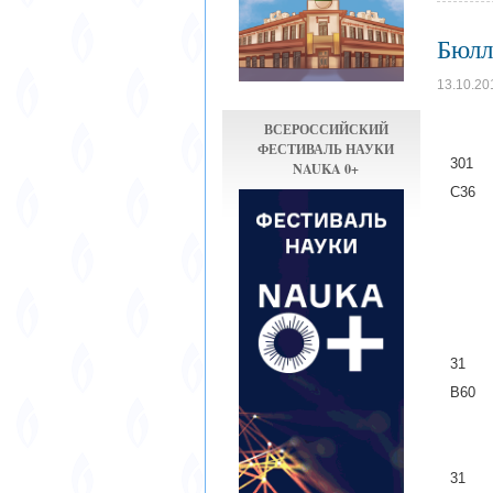
Бюлл
13.10.20
С
ВСЕРОССИЙСКИЙ
ФЕСТИВАЛЬ НАУКИ
3
NAUKA 0+
С36 Эк
/ Г.Г.
Альфа-
Магист
74
3
В
Забайк
3