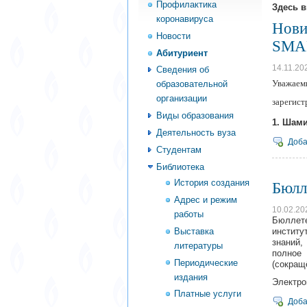
Профилактика
Здесь 
коронавируса
Нови
Новости
SMA
Абитуриент
14.11.20
Сведения об
Уважаемы
образовательной
организации
зарегист
Виды образования
1. Шами
Деятельность вуза
Доба
Студентам
Библиотека
История создания
Бюлл
Адрес и режим
10.02.20
работы
Бюллете
Выставка
институ
знаний,
литературы
полное
Периодические
(сокращ
издания
Электро
Платные услуги
Доба