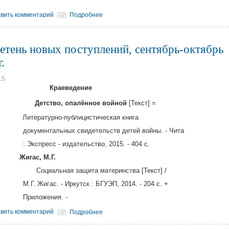
вить комментарий
Подробнее
етень новых поступлений, сентябрь-октябрь
.
15
Краеведение
891
Детство, опалённое войной
[Текст] =
тературно-публицистическая книга
ентальных свидетельств детей войны. - Чита
ресс - издательство, 2015. - 404 с.
04
Жигас, М.Г.
оциальная защита материнства [Текст] /
игас. - Иркутск : БГУЭП, 2014. - 204 с. +
ложения. -
вить комментарий
Подробнее