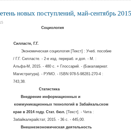
етень новых поступлений, май-сентябрь 2015 
15
оциология
01
Силласте, Г.Г.
ономическая социология [Текст] : Учеб. пособие
 Силласте. - 2-е изд. перераб. и доп. - М. :
М, 2015. - 480 с. + Глоссарий. - (Бакалавриат.
ратура). - РУМО. - ISBN 978-5-98281-270-4 :
3,38.
Статистика
1
Внедрение информационных и
60
коммуникационных технологий в Забайкальском
крае в 2014 году. Стат. бюл.
[Текст]. - Чита :
алкрайстат, 2015. - 36 с. - 445,00.
1
Внешнеэкономическая деятельность