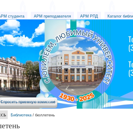
АРМ студента
АРМ преподавателя
АРМ РПД
Каталог библ
Спросить приемную комиссию
ЕСЬ
Библиотека
/ бюллетень
летень