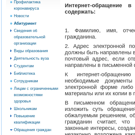
Профилактика
Интернет-обращение в
коронавируса
содержать:
Новости
Абитуриент
1. Фамилию, имя, отче
Сведения об
гражданина.
образовательной
организации
2. Адрес электронной п
Виды образования
должны быть направлены в
почтовый адрес, если о
Деятельность вуза
направлены в письменной 
Студентам
Библиотека
К интернет-обращени
необходимые документ
Сотрудникам
электронной форме либо
Лицам с ограниченными
материалы или их копии в
возможностями
здоровья
В письменном обращени
изложить суть обращени
Школьникам
обжалуемым решением, обс
Повышение
гражданин считает, что
квалификации
законные интересы, созда
Обращения граждан
незаконно возложена как