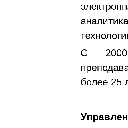
электр
аналитик
технологи
С 200
препода
более 25 л
Управлен