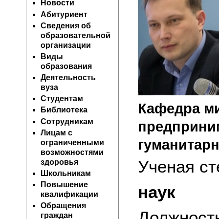
Новости
Абитуриент
Сведения об
образовательной
организации
Виды
образования
Деятельность
вуза
Студентам
Кафедра м
Библиотека
Сотрудникам
предприни
Лицам с
гуманитар
ограниченными
возможностями
Ученая ст
здоровья
Школьникам
Повышение
наук
квалификации
Обращения
Должност
граждан