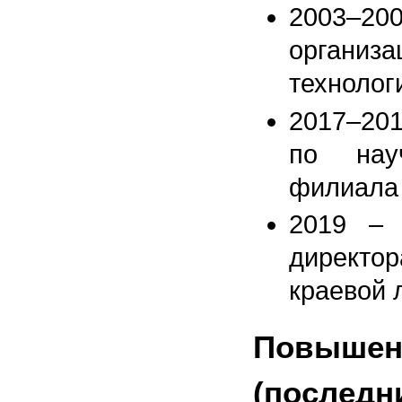
2003–20
организа
технолог
2017–201
по нау
филиала
2019 – 
директ
краевой 
Повыше
(последн