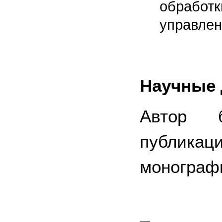
обраб
управлен
Научные 
Автор 
публика
монограф