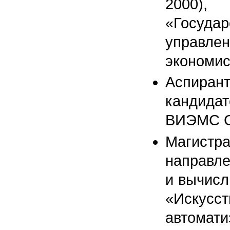
2000
«Госуда
управл
экономис
Аспиран
кандидат
ВИЭМС С
Магистр
направле
и вычисл
«Искус
автома