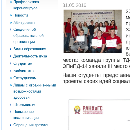
Профилактика
31.05.2016
коронавируса
2
Новости
м
Абитуриент
З
Сведения об
и
образовательной
п
организации
ю
Виды образования
б
Деятельность вуза
места: команда группы ТД
Студентам
ЭПиПД-14 заняли III место
Библиотека
Наши студенты представи
Сотрудникам
проекты своих идей социа
Лицам с ограниченными
возможностями
здоровья
Школьникам
Повышение
квалификации
Обращения граждан