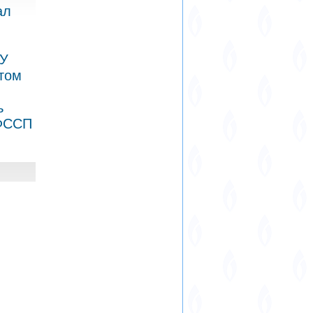
ал
ГУ
атом
ь
 ФССП