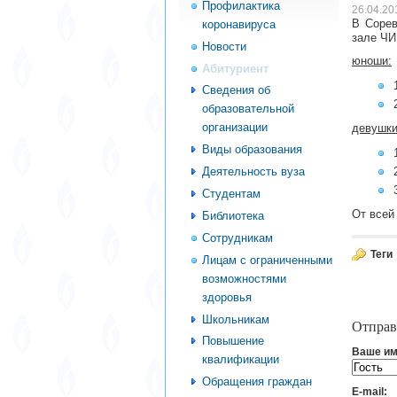
Профилактика
26.04.20
В Сорев
коронавируса
зале ЧИ
Новости
юноши:
Абитуриент
Сведения об
образовательной
организации
девушки
Виды образования
Деятельность вуза
Студентам
От всей
Библиотека
Сотрудникам
Теги
Лицам с ограниченными
возможностями
здоровья
Школьникам
Отправ
Повышение
Ваше им
квалификации
Обращения граждан
E-mail: