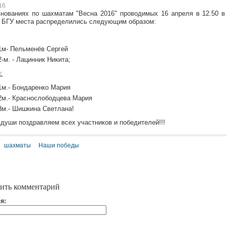
16
нованиях по шахматам "Весна 2016" проводимых 16 апреля в 12.50 в
 БГУ места распределились следующим образом:
1м- Пельменёв Сергей
2-м. - Лацинник Никита;
:
1м.- Бондаренко Мария
2м.- Краснослободцева Мария
3м.- Шишкина Светлана!
 души поздравляем всех участников и победителей!!!
шахматы
Наши победы
ить комментарий
я: