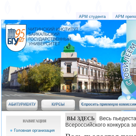
АРМ студента
АРМ препо
АБИТУРИЕНТУ
КУРСЫ
Спросить приемную комисси
ВЫ ЗДЕСЬ
Весь пьедеста
НАВИГАЦИЯ
Всероссийского конкурса з
Головная организация