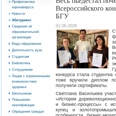
Весь пьедестал поч
Профилактика
Всероссийского кон
коронавируса
Новости
БГУ
Абитуриент
01.06.2026
Сведения об
С
образовательной
ф
организации
з
Виды образования
В
Деятельность вуза
в
Студентам
Р
Библиотека
э
Г
Сотрудникам
конкурса стала студентка
Лицам с ограниченными
тоже вручили диплом по
возможностями
получили сертификаты.
здоровья
Светлана Васильева учас
Школьникам
«История дореволюционно
Повышение
и бизнес-процессы» с и
квалификации
купец и золотопромышл
Обращения граждан
особенности бизнес-моде