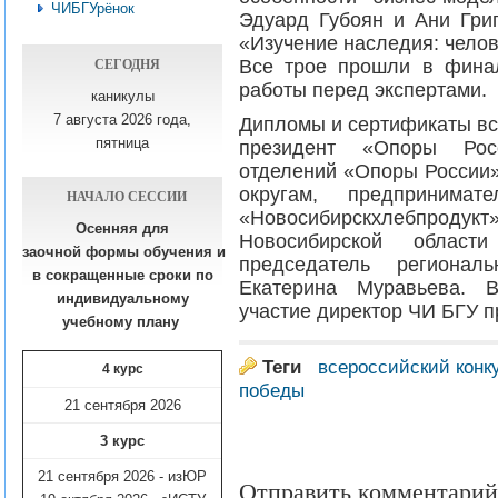
ЧИБГУрёнок
Эдуард Губоян и Ани Гри
«Изучение наследия: чело
СЕГОДНЯ
Все трое прошли в фина
работы перед экспертами.
каникулы
7 августа 2026 года,
Дипломы и сертификаты вс
пятница
президент «Опоры Росс
отделений «Опоры России»
округам, предпринима
НАЧАЛО СЕССИИ
«Новосибирскхлебпро
Осенняя для
Новосибирской облас
заочной формы обучения
и
председатель регионал
в сокращенные сроки по
Екатерина Муравьева. 
индивидуальному
участие директор ЧИ БГУ п
учебному плану​
Теги
всероссийский конк
4 курс
победы
21 сентября 2026
3 курс
21 сентября 2026 - изЮР
Отправить комментарий