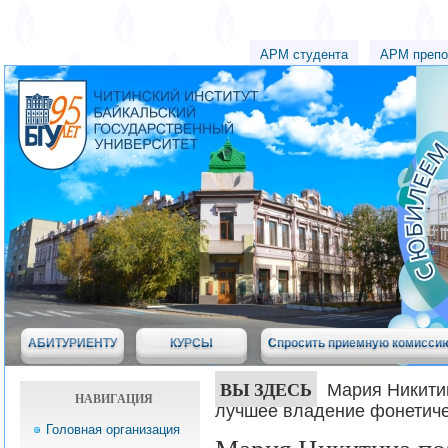
АРМ студента
АРМ препо
АБИТУРИЕНТУ
КУРСЫ
Спросить приемную комисси
ВЫ ЗДЕСЬ
Мария Никити
НАВИГАЦИЯ
лучшее владение фонетич
Головная организация