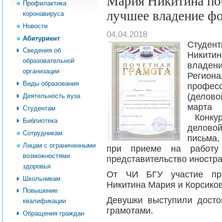
Мария Никитина по
Профилактика
лучшее владение ф
коронавируса
Новости
04.04.2018
Абитуриент
Студен
Сведения об
Никитин
образовательной
владени
организации
Регион
Виды образования
профес
(делов
Деятельность вуза
марта
Студентам
Конкур
Библиотека
деловой
Сотрудникам
письма,
Лицам с ограниченными
при приеме на работу
возможностями
представительство иностр
здоровья
От ЧИ БГУ участие при
Школьникам
Никитина Мария и Корсико
Повышение
Девушки выступили дост
квалификации
грамотами.
Обращения граждан