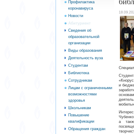
биб
Профилактика
коронавируса
18.09.20
Новости
Абитуриент
Сведения об
образовательной
организации
Виды образования
Деятельность вуза
Студентам
Специал
Библиотека
Студент
Сотрудникам
«Кнорус
и бюдже
Лицам с ограниченными
заработ
возможностями
основам
деятель
здоровья
мобильн
Школьникам
Интерес
Повышение
Чубенко
квалификации
а такж
посвящ
Обращения граждан
творчес