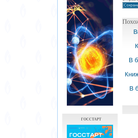
Похо
В
В 
Книж
В 
ГОССТАРТ