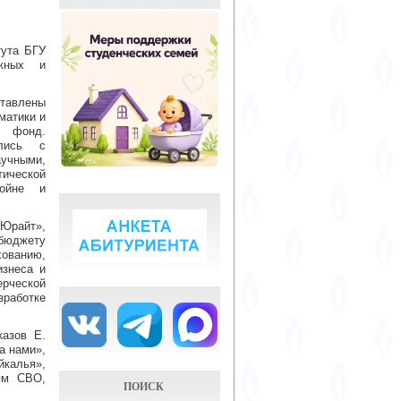
тута БГУ
ижных и
авлены
матики и
й фонд.
ились с
учными,
тической
войне и
«Юрайт»,
 бюджету
хованию,
изнеса и
ерческой
зработке
казов Е.
а нами»,
калья»,
ям СВО,
ПОИСК