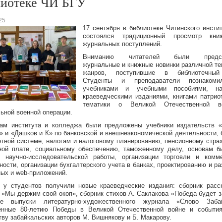
лиотеке ЧИ БГУ
25
17 сентября в библиотеке Читинского инсти
состоялся традиционный просмотр кн
журнальных поступлений.
Вниманию читателей были предст
журнальные и книжные новинки различной те
жанров, поступившие в библиотечны
Студенты и преподаватели познаком
учебниками и учебными пособиями, на
краеведческими изданиями, книгами патрио
тематики о Великой Отечественной 
ьной военной операции.
ам института и колледжа были предложены учебники издательств 
» и «Дашков и К» по банковской и внешнеэкономической деятельности,
тной системе, налогам и налоговому планированию, пенсионному стра
ной плате, социальному обеспечению, таможенному делу, основам б
 научно-исследовательской работы, организации торговли и комм
ности, организации бухгалтерского учета в банках, проектированию и ра
ых и web-приложений.
 у студентов получили новые краеведческие издания: сборник расс
 «Мы держим свой окоп», сборник стихов А. Саклакова «Победа будет з
е выпуски литературно-художественного журнала «Слово Забай
енные 80-летию Победы в Великой Отечественной войне и событи
тву забайкальских авторов М. Вишнякову и Б. Макарову.