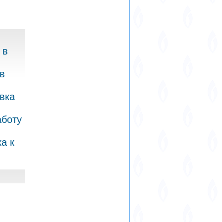
 в
в
вка
аботу
а к