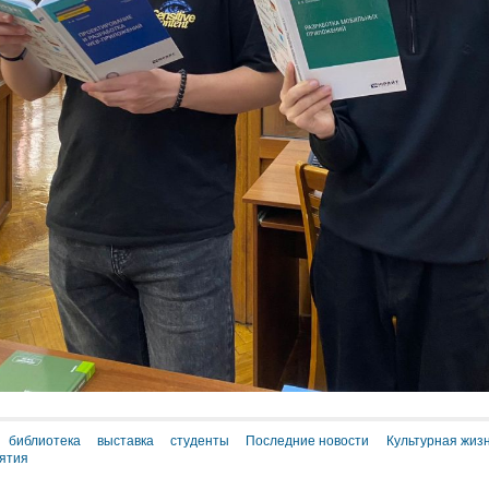
библиотека
выставка
студенты
Последние новости
Культурная жизн
ятия