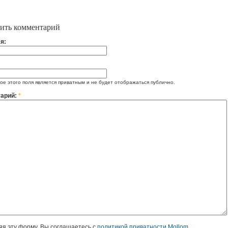
ить комментарий
я:
е этого поля является приватным и не будет отображаться публично.
арий:
*
я эту форму, Вы соглашаетесь с
политикой приватности Mollom
.