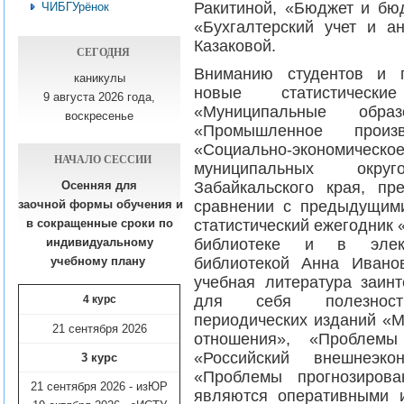
Ракитиной, «Бюджет и бю
ЧИБГУрёнок
«Бухгалтерский учет и а
Казаковой.
СЕГОДНЯ
Вниманию студентов и 
каникулы
новые статистически
9 августа 2026 года,
«Муниципальные образ
воскресенье
«Промышленное произв
«Социально-экономич
НАЧАЛО СЕССИИ
муниципальных окру
Забайкальского края, п
Осенняя для
сравнении с предыдущим
заочной формы обучения
и
статистический ежегодник 
в сокращенные сроки по
библиотеке и в элек
индивидуальному
библиотекой Анна Ивано
учебному плану​
учебная литература заинт
для себя полезност
4 курс
периодических изданий «
21 сентября 2026
отношения», «Проблемы
«Российский внешнеэкон
3 курс
«Проблемы прогнозирова
21 сентября 2026 - изЮР
являются оперативными 