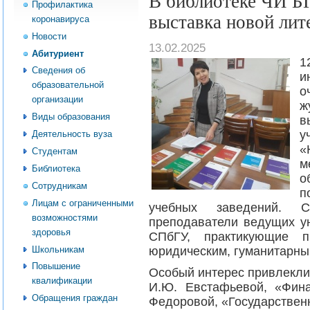
В библиотеке ЧИ Б
Профилактика
выставка новой лит
коронавируса
Новости
13.02.2025
Абитуриент
1
Сведения об
и
образовательной
о
организации
ж
Виды образования
в
у
Деятельность вуза
«
Студентам
м
Библиотека
о
Сотрудникам
п
Лицам с ограниченными
учебных заведений. 
возможностями
преподаватели ведущих 
здоровья
СПбГУ, практикующие п
Школьникам
юридическим, гуманитарны
Повышение
Особый интерес привлекли
квалификации
И.Ю. Евстафьевой, «Фин
Обращения граждан
Федоровой, «Государствен