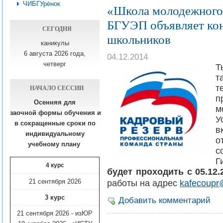
ЧИБГУрёнок
«Школа молодежного 
БГУЭП объявляет кон
СЕГОДНЯ
школьников
каникулы
6 августа 2026 года,
04.12.2014
четверг
Т
т
НАЧАЛО СЕССИИ
т
п
Осенняя для
м
заочной формы обучения
и
У
в сокращенные сроки по
в
индивидуальному
о
учебному плану​
с
Г
4 курс
будет проходить с 05.12.
21 сентября 2026
работы на адрес
kafecoupr@
3 курс
Добавить комментарий
21 сентября 2026 - изЮР