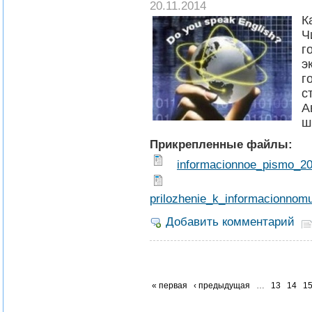
20.11.2014
К
Ч
г
э
г
с
А
ш
Прикрепленные файлы:
informacionnoe_pismo_2
prilozhenie_k_informacionnom
Добавить комментарий
« первая
‹ предыдущая
…
13
14
1