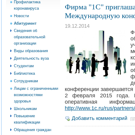
Профилактика
Фирма "1С" приглаша
коронавируса
Международную кон
Новости
Абитуриент
19.12.2014
Сведения об
Ф
образовательной
о
организации
м
Виды образования
Деятельность вуза
и
Студентам
о
Библиотека
ф
Сотрудникам
д
Лицам с ограниченными
конференции завершается 2
возможностями
2 февраля 2015 года. 
здоровья
оперативная информ
http://www.1c.ru/rus/partners
Школьникам
Повышение
Добавить комментарий
квалификации
Обращения граждан