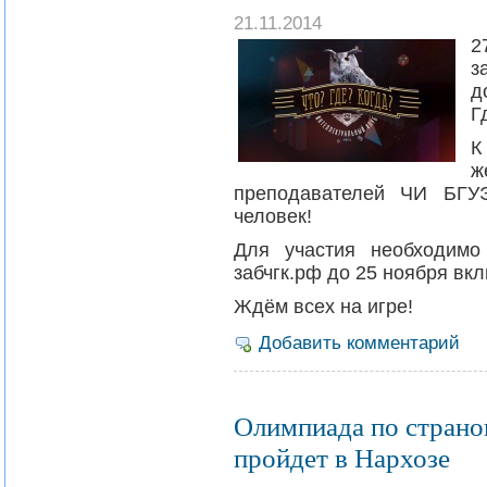
21.11.2014
2
з
д
Г
К
ж
преподавателей ЧИ БГУ
человек!
Для участия необходимо 
забчгк.рф до 25 ноября вк
Ждём всех на игре!
Добавить комментарий
Олимпиада по страно
пройдет в Нархозе