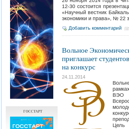
26 ноября 2014 года в чи
12-30 состоится презента
«Научный вестник Байкаль
экономики и права», № 22 за
Добавить комментарий
Вольное Экономичес
приглашает студентов
на конкурс
24.11.2014
Вольн
рамка
ВЭО Р
Всеро
молод
ГОССТАРТ
конкур
препо
Цель 