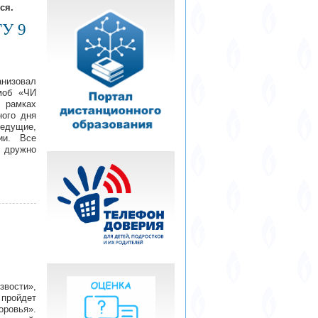
ся.
ГУ 9
анизовал
моб «ЧИ
рамках
ного дня
едущие,
ии. Все
, дружно
звости»,
пройдет
ровья».