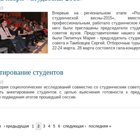
15
Впервые на региональном этапе «Рос
студенческой весны-2015», вм
профессиональным, работало студенческое
него были приглашены председатели студ
советов вузов. Представителями нашего и
были Пилипчук Мария - председатель студе
совета и Тамбовцев Сергей. Отборочные тур
22-24 марта, 28 марта состоялся гала-концерт
тирование студентов
15
ория социологических исследований совместно со студенческим совет
ть анкетирование студентов с целью выяснения готовности к пре
и подведения итогов прошедшей сессии.
я
‹ предыдущая
1
2
3
4
5
6
следующая ›
последняя »