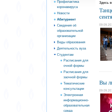
Профилактика
Здесь 
коронавируса
Танц
Новости
сент
Абитуриент
09.09.20
Сведения об
образовательной
организации
Виды образования
Деятельность вуза
Студентам
Расписания для
очной формы
Расписания для
заочной формы
Вы л
Тематические
консультации
09.09.20
Электронная
информационно-
образовательная
среда