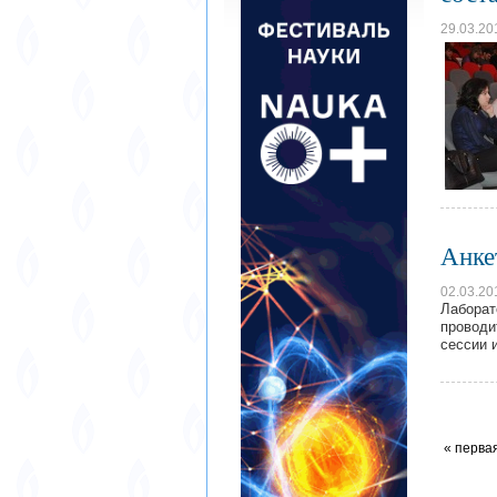
29.03.20
Анке
02.03.20
Лаборат
проводи
сессии 
« перва