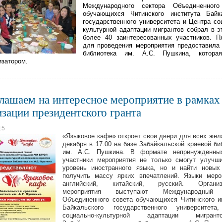
Международного сектора Объединенного
обучающихся Читинского института Байка
государственного университета и Центра со
культурной адаптации мигрантов собрал в э
более 40 заинтересованных участников. 
для проведения мероприятия предоставила
библиотека им. А.С. Пушкина, котора
изатором.
лашаем на интересное мероприятие в рамках
изации президентского гранта
15
«Языковое кафе» откроет свои двери для всех же
декабря в 17.00 на базе Забайкальской краевой би
им. А.С. Пушкина. В формате непринужденны
участники мероприятия не только смогут улучш
уровень иностранного языка, но и найти новых
получить массу ярких впечатлений. Языки меро
английский, китайский, русский. Организ
мероприятия выступают Международный 
Объединенного совета обучающихся Читинского и
Байкальского государственного университета
социально-культурной адаптации мигра