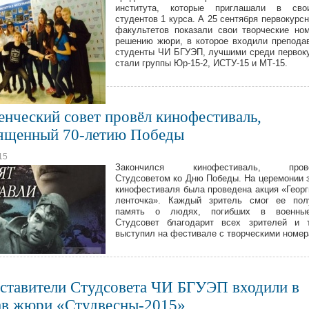
института, которые приглашали в св
студентов 1 курса. А 25 сентября первокурсн
факультетов показали свои творческие но
решению жюри, в которое входили препода
студенты ЧИ БГУЭП, лучшими среди первок
стали группы Юр-15-2, ИСТУ-15 и МТ-15.
енческий совет провёл кинофестиваль,
ященный 70-летию Победы
15
Закончился кинофестиваль, прове
Студсоветом ко Дню Победы. На церемонии 
кинофестиваля была проведена акция «Геор
ленточка». Каждый зритель смог ее пол
память о людях, погибших в военны
Студсовет благодарит всех зрителей и т
выступил на фестивале с творческими номер
ставители Студсовета ЧИ БГУЭП входили в
ав жюри «Студвесны-2015»