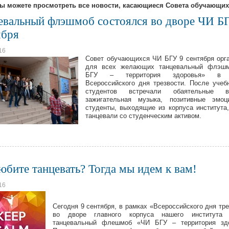
вы можете просмотреть все новости, касающиеся Совета обучающих
евальный флэшмоб состоялся во дворе ЧИ Б
ября
16
Совет обучающихся ЧИ БГУ 9 сентября орг
для всех желающих танцевальный флэш
БГУ – территория здоровья» в 
Всероссийского дня трезвости. После учеб
студентов встречали обаятельные в
зажигательная музыка, позитивные эмоц
студенты, выходящие из корпуса института
танцевали со студенческим активом.
юбите танцевать? Тогда мы идем к вам!
16
Сегодня 9 сентября, в рамках «Всероссийского дня тре
во дворе главного корпуса нашего института 
танцевальный флешмоб «ЧИ БГУ – территория здо