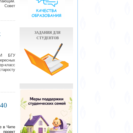
лающий.
– Совет
ЗАДАНИЯ ДЛЯ
х
СТУДЕНТОВ
ЧИ БГУ
ересных
ер-класс
таросту
 40
е в Чите
проект