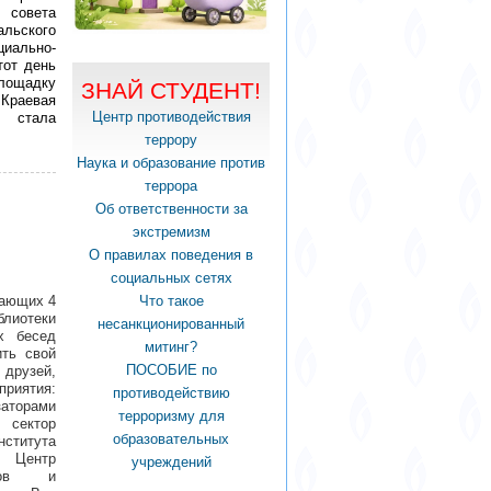
 совета
льского
циально-
тот день
Площадку
ЗНАЙ СТУДЕНТ!
 Краевая
Центр противодействия
я стала
террору
Наука и образование против
террора
Об ответственности за
экстремизм
О правилах поведения в
социальных сетях
лающих 4
Что такое
блиотеки
несанкционированный
х бесед
митинг?
ить свой
ПОСОБИЕ по
 друзей,
приятия:
противодействию
аторами
терроризму для
сектор
образовательных
нститута
, Центр
учреждений
нтов и