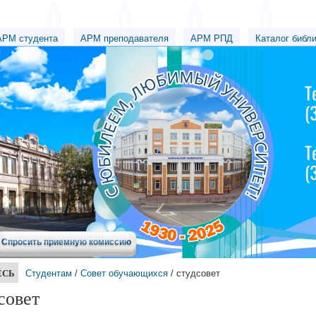
АРМ студента
АРМ преподавателя
АРМ РПД
Каталог библ
Спросить приемную комиссию
ЕСЬ
Студентам
/
Совет обучающихся
/ студсовет
совет