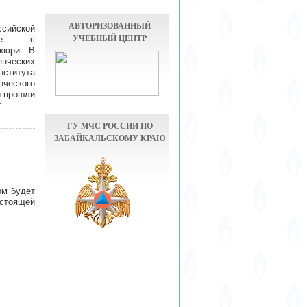
АВТОРИЗОВАННЫЙ
сийской
УЧЕБНЫЙ ЦЕНТР
есте с
 жюри. В
енческих
нститута
нческого
ы прошли
.
ГУ МЧС РОССИИ ПО
ЗАБАЙКАЛЬСКОМУ КРАЮ
ом будет
дстоящей