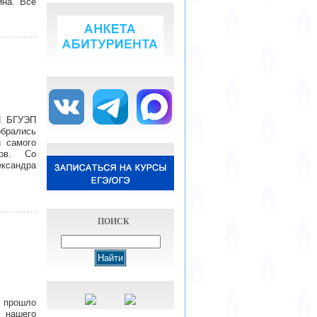
ина. Все
И БГУЭП
обрались
и самого
дов. Со
ксандра
ПОИСК
 прошло
 нашего