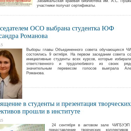
Забайкальская краевая библиотека им. А.С. Пушк
участники получат сертификаты.
седателем ОСО выбрана студентка ЮФ
сандра Романова
15
Выборы главы Объединенного совета обучающихся Ч
состоялись 9 октября. На первом заседании совета с
инициативные студенты всех курсов, которые избирал
ответственного и трудолюбивого из своих ря
значительным перевесом голосов выиграла Але
Романова.
ящение в студенты и презентация творческих
ективов прошли в институте
15
24 сентября в актовом зале ЧИГБУЭП
представление творческих коллективов