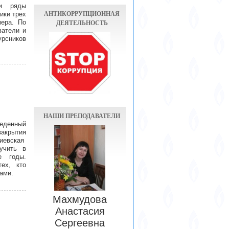
ои ряды
АНТИКОРРУПЦИОННАЯ
ики трех
ДЕЯТЕЛЬНОСТЬ
мера. По
ватели и
урсников
НАШИ ПРЕПОДАВАТЕЛИ
денный
закрытия
гиевская
учить в
е годы.
ех, кто
ами.
Махмудова
Анастасия
Сергеевна