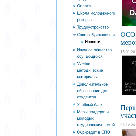
Оплата
Школа молодежного
резерва
Трудоустройство
ОСО:
Совет обучающихся
меро
Новости
Научное общество
15.01.20
обучающихся
Учебно-
методические
материалы
Дополнительное
образование для
студентов
Учебный банк
Перв
Меры поддержки
учас
молодых
студенческих семей
06.12.20
Обркредит в СПО