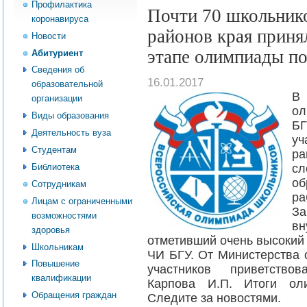
Профилактика
Почти 70 школьник
коронавируса
районов края приня
Новости
этапе олимпиады п
Абитуриент
Сведения об
16.01.2017
образовательной
В 
организации
ол
Виды образования
БГ
Деятельность вуза
уч
Студентам
р
Библиотека
с
об
Сотрудникам
ра
Лицам с ограниченными
З
возможностями
вн
здоровья
отметивший очень высокий
Школьникам
ЧИ БГУ. От Министерства 
Повышение
участников приветствов
квалификации
Карпова И.П. Итоги оли
Обращения граждан
Следите за новостями.