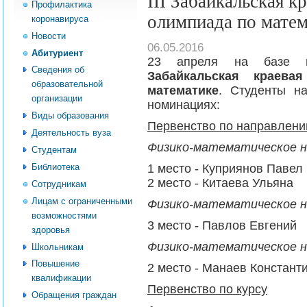
III Забайкальская к
Профилактика
олимпиада по матем
коронавируса
Новости
06.05.2016
Абитуриент
23 апреля на базе н
Сведения об
Забайкальская краева
образовательной
математике
. Студенты н
организации
номинациях:
Виды образования
Первенство по направлен
Деятельность вуза
Физико-математическое на
Студентам
Библиотека
1 место - Куприянов Павел
2 место - Китаева Ульяна
Сотрудникам
Лицам с ограниченными
Физико-математическое на
возможностями
3 место - Павлов Евгений
здоровья
Физико-математическое на
Школьникам
Повышение
2 место - Манаев Констант
квалификации
Первенство по курсу
Обращения граждан