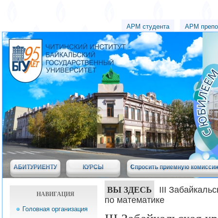
АРМ студента
АРМ препо
АБИТУРИЕНТУ
КУРСЫ
Спросить приемную комисси
ВЫ ЗДЕСЬ
III Забайкаль
НАВИГАЦИЯ
по математике
Головная организация