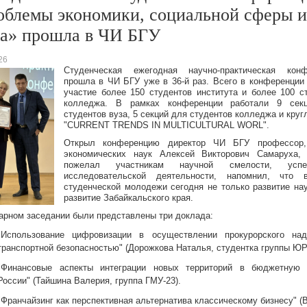
облемы экономики, социальной сферы и
ва» прошла в ЧИ БГУ
26
Студенческая ежегодная научно-практическая конф
прошла в ЧИ БГУ уже в 36-й раз. Всего в конференции
участие более 150 студентов института и более 100 с
колледжа. В рамках конференции работали 9 сек
студентов вуза, 5 секций для студентов колледжа и круг
"CURRENT TRENDS IN MULTICULTURAL WORL".
Открыл конференцию директор ЧИ БГУ профессор,
экономических наук Алексей Викторович Самаруха, 
пожелал участникам научной смелости, усп
исследовательской деятельности, напомнил, что 
студенческой молодежи сегодня не только развитие нау
развитие Забайкальского края.
арном заседании были представлены три доклада:
"Использование цифровизации в осуществлении прокурорского над
транспортной безопасностью" (Дорожкова Наталья, студентка группы ЮР-
"Финансовые аспекты интеграции новых территорий в бюджетную 
России" (Тайшина Валерия, группа ГМУ-23).
"Франчайзинг как перспективная альтернатива классическому бизнесу" (