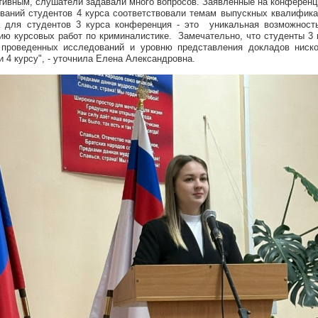
тивным, слушатели задавали много вопросов. Заявленные на конферен
ваний студентов 4 курса соответствовали темам выпускных квалифик
а для студентов 3 курса конференция - это уникальная возможност
ию курсовых работ по криминалистике. Замечательно, что студенты 3 
проведенных исследований и уровню представления докладов ниск
и 4 курсу", - уточнила Елена Александровна.