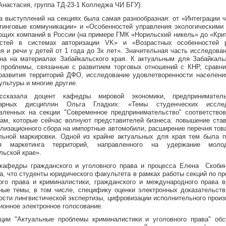
Анастасия, группа ТД-23-1 Колледжа ЧИ БГУ).
а выступлений на секциях была самая разнообразная: от «Интеграции ч
тинговые коммуникации» и «Особенностей управления экологическими
щих компаний в России (на примере ГМК «Норильский никель» до «Кри
остей в системах авторизации VK» и «Возрастных особенностей р
я и речи у детей от 1 года до 3х лет». Значительная часть исследова
на на материалах Забайкальского края. К актуальным для Забайкал
 проблемы, связанные с развитием торговых отношений с КНР, сравн
развития территорий ДФО, исследование удовлетворенности населени
ультуры и многие другие.
ссказала доцент кафедры мировой экономики, предпринимател
тарных дисциплин Ольга Гладких: «Темы студенческих исслед
вленных на секции "Современное предпринимательство" соответство
ам, которые сейчас волнуют представителей бизнеса: повышение ста
илизационного сбора на импортные автомобили, расширение перечня тов
льной маркировки. Одной из крайне актуальных для края тем была 
ия маркетинга территорий, направленного на удержание мол
льской крае».
кафедры гражданского и уголовного права и процесса Елена Скоби
а, что студенты юридического факультета в рамках работы секций по п
ого права и криминалистики, гражданского и международного права 
ные темы, в том числе, специфику оценки электронных доказательств
ости лингвистической экспертизы, цифровизации исполнительного произ
ионное электронное голосование.
ции "Актуальные проблемы криминалистики и уголовного права" об