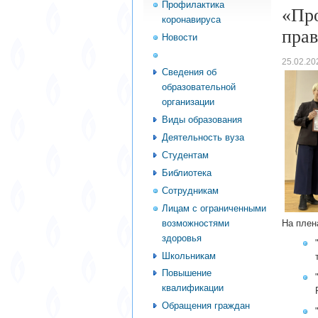
Профилактика
«Пр
коронавируса
пра
Новости
Абитуриент
25.02.20
Сведения об
образовательной
организации
Виды образования
Деятельность вуза
Студентам
Библиотека
Сотрудникам
Лицам с ограниченными
возможностями
На плен
здоровья
Школьникам
Повышение
квалификации
Обращения граждан