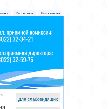
иотеки
Расписание
Фотогалерея
и,
Для слабовидящих
ия