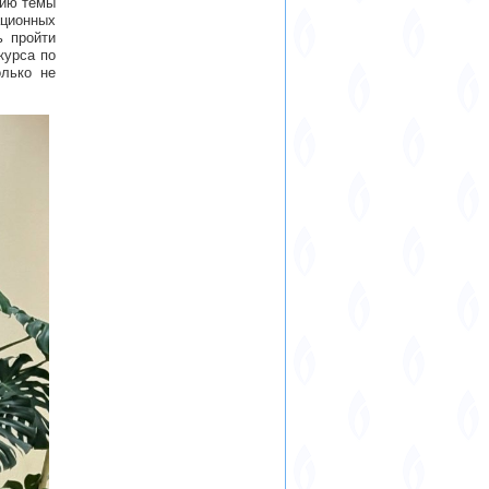
цию темы
ационных
ь пройти
курса по
олько не