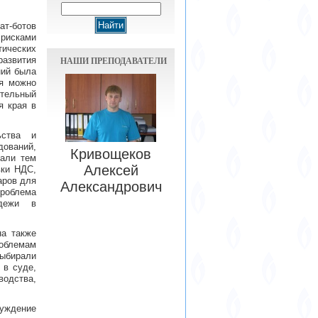
ат-ботов
 рисками
тических
НАШИ ПРЕПОДАВАТЕЛИ
азвития
ний была
ья можно
ительный
я края в
ьства и
ований,
Кривощеков
вали тем
Алексей
вки НДС,
аров для
Александрович
проблема
одежи в
на также
роблемам
выбирали
 в суде,
водства,
суждение