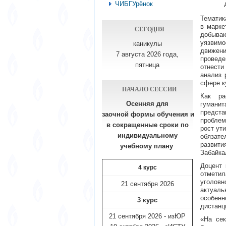
ЧИБГУрёнок
Тематик
в марке
СЕГОДНЯ
добываю
уязвим
каникулы
движени
7 августа 2026 года,
проведе
пятница
отнести
анализ 
сфере к
НАЧАЛО СЕССИИ
Как ра
Осенняя для
гумани
предста
заочной формы обучения
и
проблем
в сокращенные сроки по
рост ут
индивидуальному
обязате
развит
учебному плану​
Забайка
Доцент 
4 курс
отметил
уголовн
21 сентября 2026
актуаль
особенн
3 курс
дистанц
21 сентября 2026 - изЮР
«На сек