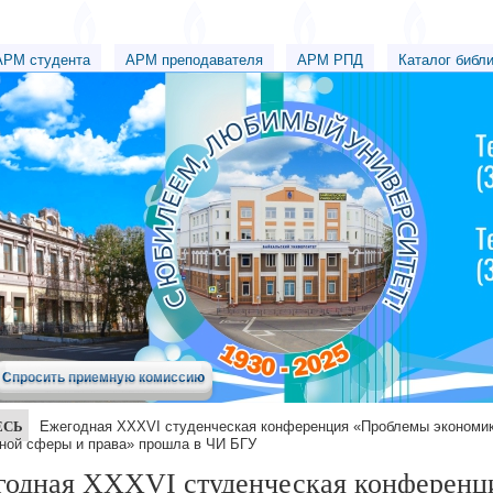
АРМ студента
АРМ преподавателя
АРМ РПД
Каталог библ
Спросить приемную комиссию
ЕСЬ
Ежегодная XXXVI студенческая конференция «Проблемы экономик
ной сферы и права» прошла в ЧИ БГУ
годная XXXVI студенческая конференц