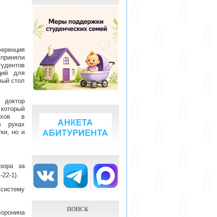
еренция
 приняли
тудентов
ций для
лый стол
 доктор
который
ехов в
в руках
ки, но и
зора за
22-1).
систему
ПОИСК
Воронина