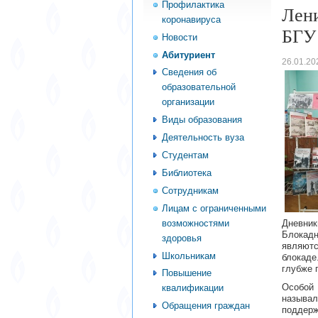
Профилактика
Лени
коронавируса
БГУ
Новости
Абитуриент
26.01.20
Сведения об
образовательной
организации
Виды образования
Деятельность вуза
Студентам
Библиотека
Сотрудникам
Лицам с ограниченными
возможностями
Дневник
Блокад
здоровья
являют
Школьникам
блокад
глубже 
Повышение
Особой 
квалификации
называл
Обращения граждан
поддерж