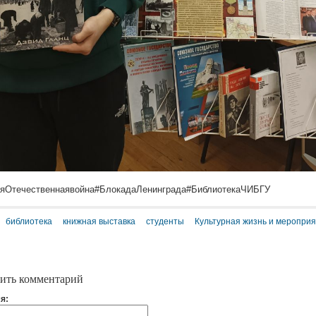
яОтечественнаявойна#БлокадаЛенинграда#БиблиотекаЧИБГУ
библиотека
книжная выставка
студенты
Культурная жизнь и меропри
ить комментарий
я: