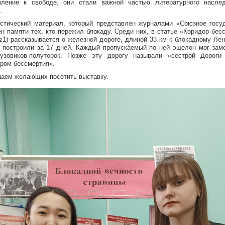
мление к свободе, они стали важной частью литературного наслед
.
стический материал, который представлен журналами «Союзное госу
н памяти тех, кто пережил блокаду. Среди них, в статье «Коридор бес
№1) рассказывается о железной дороге, длиной 33 км к блокадному Лен
 построили за 17 дней. Каждый пропускаемый по ней эшелон мог зам
узовиков-полуторок. Позже эту дорогу называли «сестрой Дороги
ром бессмертия».
аем желающих посетить выставку.