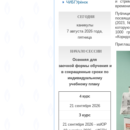
и стре
ЧИБГУрёнок
времени
Публици
СЕГОДНЯ
посвяще
(2023, 
каникулы
которую
7 августа 2026 года,
1000 гр
«Коридо
пятница
Приглаш
НАЧАЛО СЕССИИ
Осенняя для
заочной формы обучения
и
в сокращенные сроки по
индивидуальному
учебному плану​
4 курс
21 сентября 2026
3 курс
21 сентября 2026 - изЮР