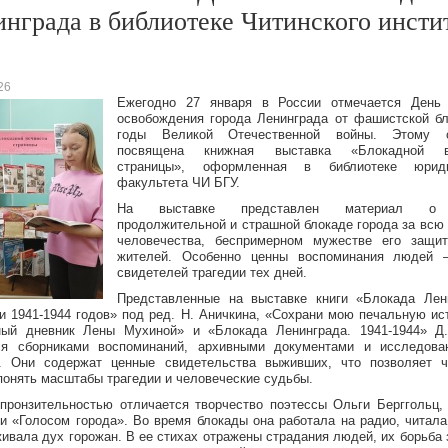
нграда в библиотеке Читинского инсти
26
Ежегодно 27 января в России отмечается День 
освобождения города Ленинграда от фашистской б
годы Великой Отечественной войны. Этому 
посвящена книжная выставка «Блокадной в
страницы», оформленная в библиотеке юриди
факультета ЧИ БГУ.
На выставке представлен материал о
продолжительной и страшной блокаде города за всю
человечества, беспримерном мужестве его защит
жителей. Особенно ценны воспоминания людей 
свидетелей трагедии тех дней.
Представленные на выставке книги «Блокада Лен
и 1941-1944 годов» под ред. Н. Аничкина, «Сохрани мою печальную и
ный дневник Лены Мухиной» и «Блокада Ленинграда. 1941-1944» Д.
ся сборниками воспоминаний, архивными документами и исследова
е. Они содержат ценные свидетельства выживших, что позволяет ч
понять масштабы трагедии и человеческие судьбы.
пронзительностью отличается творчество поэтессы Ольги Берггольц,
и «Голосом города». Во время блокады она работала на радио, читала
ивала дух горожан. В ее стихах отражены страдания людей, их борьба 