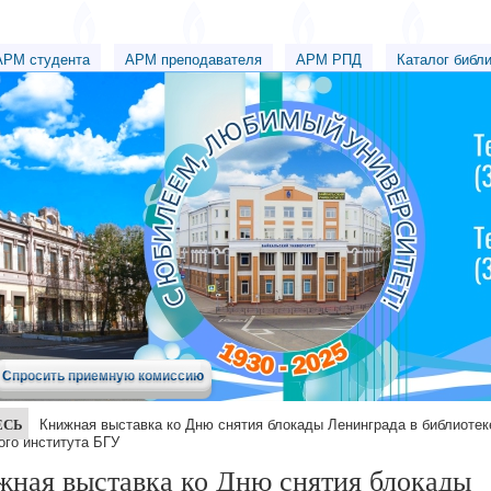
АРМ студента
АРМ преподавателя
АРМ РПД
Каталог библ
Спросить приемную комиссию
ЕСЬ
Книжная выставка ко Дню снятия блокады Ленинграда в библиотек
ого института БГУ
ная выставка ко Дню снятия блокады