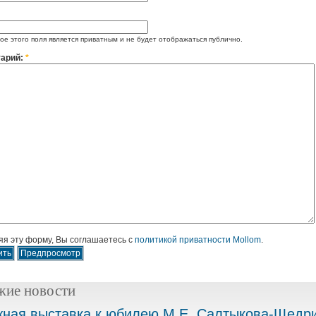
е этого поля является приватным и не будет отображаться публично.
арий:
*
я эту форму, Вы соглашаетесь с
политикой приватности Mollom
.
жие новости
ная выставка к юбилею М.Е. Салтыкова-Щедр