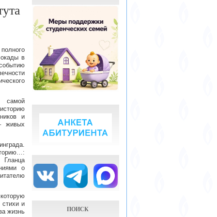
тута
полного
локады в
событию
ечности
ческого
 самой
 историю
ников и
– живых
инграда.
сторию…:
 Гланца
ниями о
итателю
 которую
 стихи и
ПОИСК
за жизнь