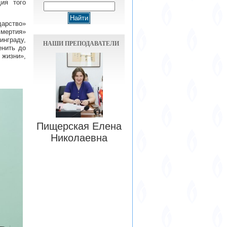
ия того
дарство»
смертия»
инграду,
НАШИ ПРЕПОДАВАТЕЛИ
енить до
 жизни»,
Пищерская Елена
Николаевна