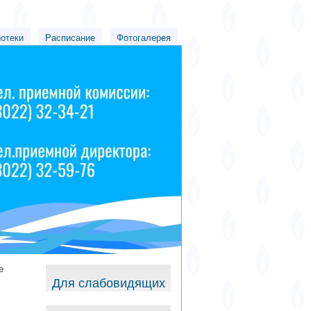
иотеки
Расписание
Фотогалерея
е
Для слабовидящих