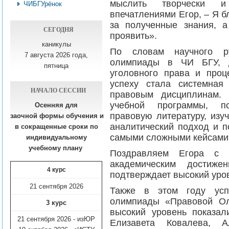
мыслить творчески и
ЧИБГУрёнок
впечатлениями Егор, – Я 
за полученные знания, а
СЕГОДНЯ
проявить».
каникулы
По словам научного ру
7 августа 2026 года,
олимпиады в ЧИ БГУ, д
пятница
уголовного права и про
успеху стала системная
НАЧАЛО СЕССИИ
правовым дисциплинам. 
учебной программы, по
Осенняя для
правовую литературу, изу
заочной формы обучения
и
аналитический подход и п
в сокращенные сроки по
самыми сложными кейсами»
индивидуальному
учебному плану​
Поздравляем Егора с 
академическим достиже
4 курс
подтверждает высокий уров
21 сентября 2026
Также в этом году усп
олимпиады «Правовой Ол
3 курс
высокий уровень показал
21 сентября 2026 - изЮР
Елизавета Ковалева, А