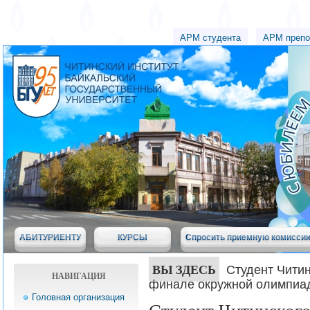
АРМ студента
АРМ препо
АБИТУРИЕНТУ
КУРСЫ
Спросить приемную комисси
ВЫ ЗДЕСЬ
Студент Читин
НАВИГАЦИЯ
финале окружной олимпиа
Головная организация