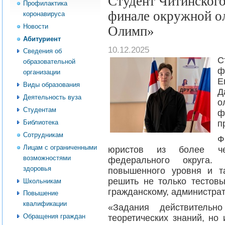
Студент Читинского
Профилактика
финале окружной о
коронавируса
Новости
Олимп»
Абитуриент
10.12.2025
Сведения об
С
образовательной
ф
организации
Е
Виды образования
Д
Деятельность вуза
о
Студентам
ф
Библиотека
п
Сотрудникам
Ф
Лицам с ограниченными
юристов из более че
возможностями
федерального округа.
здоровья
повышенного уровня и т
решить не только тестов
Школьникам
гражданскому, администрат
Повышение
квалификации
«Задания действительн
Обращения граждан
теоретических знаний, но