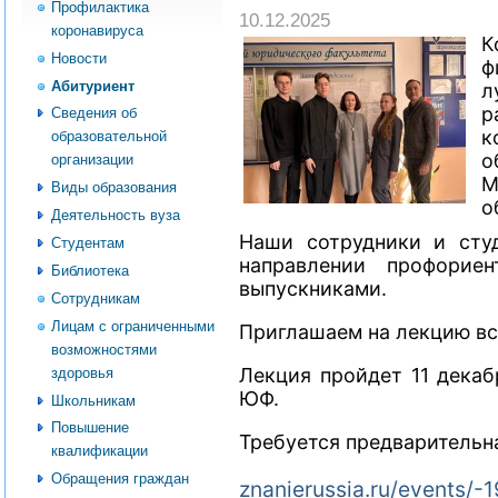
Профилактика
10.12.2025
коронавируса
К
Новости
ф
Абитуриент
л
р
Сведения об
к
образовательной
о
организации
М
Виды образования
о
Деятельность вуза
Наши сотрудники и сту
Студентам
направлении профорие
Библиотека
выпускниками.
Сотрудникам
Лицам с ограниченными
Приглашаем на лекцию в
возможностями
Лекция пройдет 11 декабр
здоровья
ЮФ.
Школьникам
Повышение
Требуется предварительн
квалификации
Обращения граждан
znanierussia.ru/events/-19