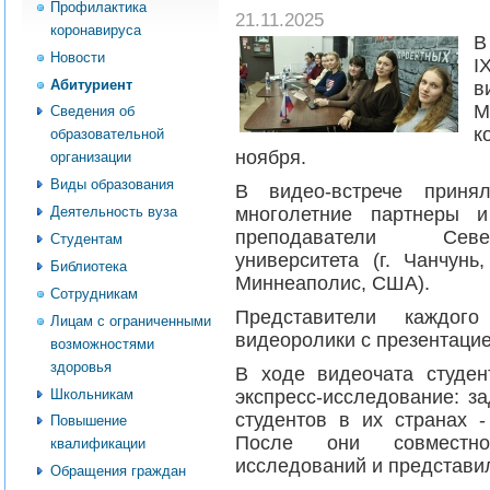
Профилактика
21.11.2025
коронавируса
В
Новости
I
Абитуриент
М
Сведения об
к
образовательной
ноября.
организации
Виды образования
В видео-встрече прин
многолетние партнеры и
Деятельность вуза
преподаватели Север
Студентам
университета (г. Чанчунь
Библиотека
Миннеаполис, США).
Сотрудникам
Представители каждого
Лицам с ограниченными
видеоролики с презентацие
возможностями
здоровья
В ходе видеочата студен
Школьникам
экспресс-исследование: з
студентов в их странах -
Повышение
После они совместно
квалификации
исследований и представил
Обращения граждан