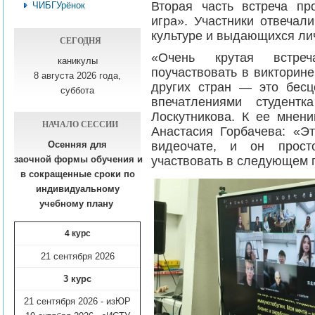
Вторая часть встреча п
ЧИБГУрёнок
игра». Участники отвечал
культуре и выдающихся лич
СЕГОДНЯ
«Очень крутая встреч
каникулы
поучаствовать в викторин
8 августа 2026 года,
других стран — это бесц
суббота
впечатлениями студен
Лоскутникова. К ее мнен
НАЧАЛО СЕССИИ
Анастасия Горбачева: «Э
видеочате, и он прост
Осенняя для
участвовать в следующем 
заочной формы обучения
и
в сокращенные сроки по
индивидуальному
учебному плану​
4 курс
21 сентября 2026
3 курс
21 сентября 2026 - изЮР