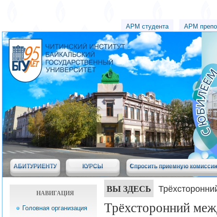
АРМ студента
АРМ препо
АБИТУРИЕНТУ
КУРСЫ
Спросить приемную комисси
ВЫ ЗДЕСЬ
Трёхсторонни
НАВИГАЦИЯ
Трёхсторонний меж
Головная организация