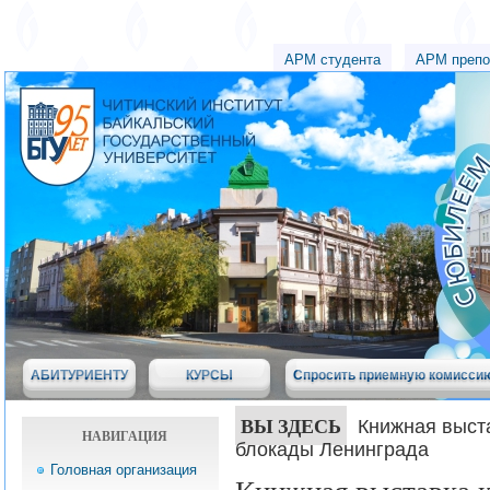
АРМ студента
АРМ препо
АБИТУРИЕНТУ
КУРСЫ
Спросить приемную комисси
ВЫ ЗДЕСЬ
Книжная выст
НАВИГАЦИЯ
блокады Ленинграда
Головная организация