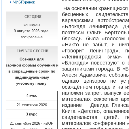
ЧИБГУрёнок
На основании хранящихся 
бесценных свидетельс
СЕГОДНЯ
варварскими артобстрел
каникулы
«Блокада Ленинграда. Дн
9 августа 2026 года,
поэтессы Ольги Берггольц
воскресенье
блокады была «голосом 
«Никто не забыт, и нич
«Говорит Ленинград»,
НАЧАЛО СЕССИИ
«Ленинградская зима» 
Осенняя для
«Блокада» повествуют о 
заочной формы обучения
и
защитниками города. В «Б
в сокращенные сроки по
Алеся Адамовича собраны
индивидуальному
однако цензоров не уст
учебному плану​
осаждённом городе и на и
наложен запрет, выпуск е
4 курс
материалах секретных ар
издание Девида Гланса 
21 сентября 2026
Книга «Детство, опаленно
3 курс
свидетельства детей, 
материалов конференции «
21 сентября 2026 - изЮР