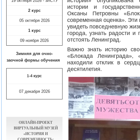
истории» опубликована 
19 октября 2026 - зИСТУ
истории и государствен
2 курс
Оксаны Петровны «Блока
современная оценка». Эти 
05 октября 2026
увидеть повседневную жиз
1 курс
города, узнать радости и 
отстоять Ленинград.
09 ноября
2026
Важно знать историю сво
Зимняя для очно-
«Блокада Ленинграда», 
заочной формы обучения
находили отклик в серд
десятилетия.
1-4 курс
07 декабря 2026
ОНЛАЙН-ПРОЕКТ
ВИРТУАЛЬНЫЙ МУЗЕЙ
«ИСТОРИЯ И
СОВРЕМЕННОСТЬ: