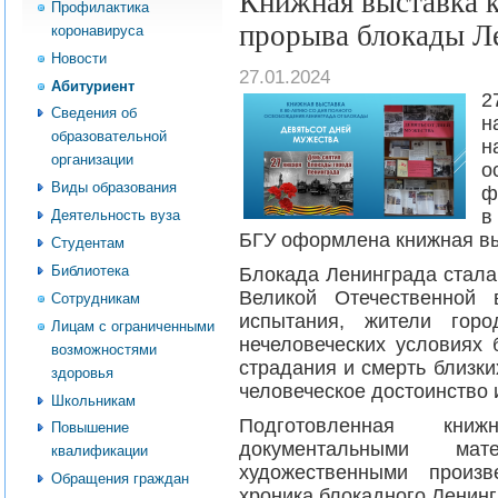
Книжная выставка к
Профилактика
прорыва блокады Л
коронавируса
Новости
27.01.2024
Абитуриент
2
Сведения об
н
образовательной
организации
о
Виды образования
ф
в
Деятельность вуза
БГУ оформлена книжная в
Студентам
Библиотека
Блокада Ленинграда стала
Великой Отечественной 
Сотрудникам
испытания, жители гор
Лицам с ограниченными
нечеловеческих условиях 
возможностями
страдания и смерть близки
здоровья
человеческое достоинство 
Школьникам
Подготовленная кн
Повышение
документальными мат
квалификации
художественными произв
Обращения граждан
хроника блокадного Ленинг