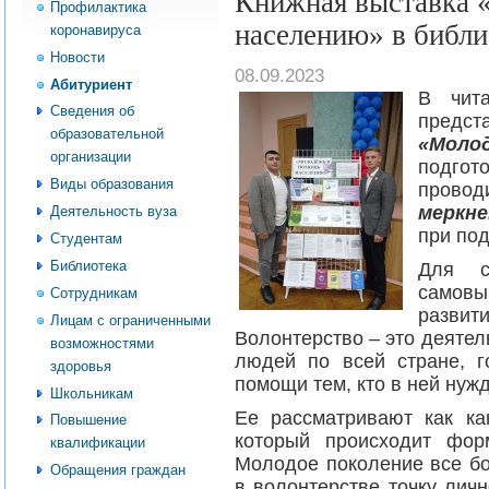
Книжная выставка 
Профилактика
населению» в библ
коронавируса
Новости
08.09.2023
Абитуриент
В чит
Сведения об
пред
образовательной
«Моло
организации
подго
Виды образования
прово
меркн
Деятельность вуза
при по
Студентам
Библиотека
Для с
самовы
Сотрудникам
развит
Лицам с ограниченными
Волонтерство – это деяте
возможностями
людей по всей стране, г
здоровья
помощи тем, кто в ней нужд
Школьникам
Ее рассматривают как ка
Повышение
который происходит фор
квалификации
Молодое поколение все бо
Обращения граждан
в волонтерстве точку лич