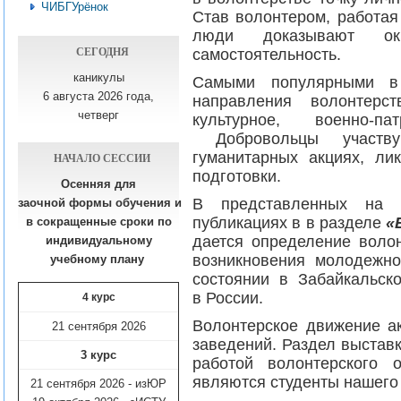
ЧИБГУрёнок
Став волонтером, работая
люди доказывают о
СЕГОДНЯ
самостоятельность.
каникулы
Самыми популярными в 
6 августа 2026 года,
направления волонтерст
четверг
культурное, военно-па
Добровольцы участву
гуманитарных акциях, ли
НАЧАЛО СЕССИИ
подготовки.
Осенняя для
В представленных на 
заочной формы обучения
и
публикациях в в разделе
«
в сокращенные сроки по
дается определение волон
индивидуальному
возникновения молодежно
учебному плану​
состоянии в Забайкальск
в России.
4 курс
Волонтерское движение ак
21 сентября 2026
заведений. Раздел выстав
3 курс
работой волонтерского о
являются студенты нашего 
21 сентября 2026 - изЮР