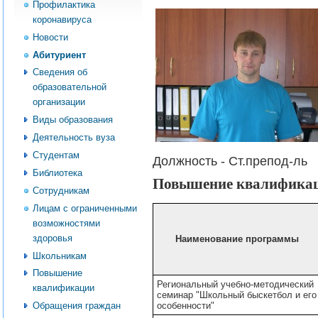
Профилактика
коронавируса
Новости
Абитуриент
Сведения об
образовательной
организации
Виды образования
Деятельность вуза
Студентам
Должность -
Ст.препод-ль
Библиотека
Повышение квалифика
Сотрудникам
Лицам с ограниченными
возможностями
здоровья
Наименование программы
Школьникам
Повышение
Региональный учебно-методический
квалификации
семинар "Школьный быскетбол и его
особенности"
Обращения граждан