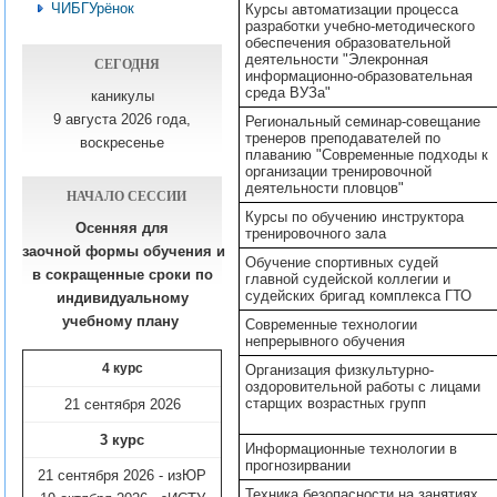
ЧИБГУрёнок
Курсы автоматизации процесса
разработки учебно-методического
обеспечения образовательной
деятельности "Элекронная
СЕГОДНЯ
информационно-образовательная
среда ВУЗа"
каникулы
9 августа 2026 года,
Региональный семинар-совещание
тренеров преподавателей по
воскресенье
плаванию "Современные подходы к
организации тренировочной
деятельности пловцов"
НАЧАЛО СЕССИИ
Курсы по обучению инструктора
Осенняя для
тренировочного зала
заочной формы обучения
и
Обучение спортивных судей
в сокращенные сроки по
главной судейской коллегии и
судейских бригад комплекса ГТО
индивидуальному
учебному плану​
Современные технологии
непрерывного обучения
4 курс
Организация физкультурно-
оздоровительной работы с лицами
старщих возрастных групп
21 сентября 2026
3 курс
Информационные технологии в
прогнозирвании
21 сентября 2026 - изЮР
Техника безопасности на занятиях