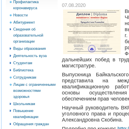
Профилактика
07.08.2020
коронавируса
В
Новости
Ч
Абитуриент
н
в
Сведения об
г
образовательной
б
организации
р
Виды образования
Ф
Деятельность вуза
дальнейших побед в труд
Студентам
магистратуре.
Библиотека
Выпускница Байкальског
Сотрудникам
представила на межд
Лицам с ограниченными
квалификационную рабо
возможностями
основы осуществлени
здоровья
обеспечением прав человек
Школьникам
Научный руководитель ВК
Повышение
уголовного права и проце
квалификации
Александровна Скобина.
Обращения граждан
Подробно про конкурс
http: