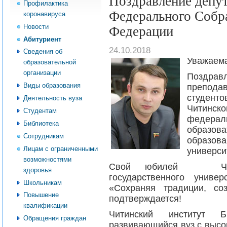
Поздравление депу
Профилактика
Федерального Собр
коронавируса
Новости
Федерации
Абитуриент
24.10.2018
Сведения об
Уважаема
образовательной
организации
Поздрав
Виды образования
препода
студент
Деятельность вуза
Читин
Студентам
федерал
Библиотека
образо
Сотрудникам
образов
Лицам с ограниченными
универси
возможностями
Свой юбилей Читинс
здоровья
государственного униве
Школьникам
«Сохраняя традиции, со
Повышение
подтверждается!
квалификации
Читинский институт 
Обращения граждан
развивающийся вуз с высо