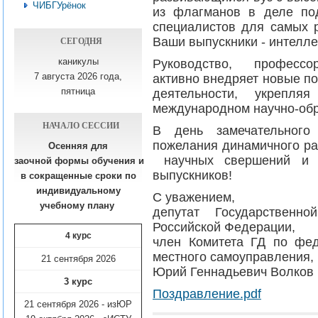
ЧИБГУрёнок
из флагманов в деле по
специалистов для самых р
СЕГОДНЯ
Ваши выпускники - интелле
каникулы
Руководство, профессор
7 августа 2026 года,
активно внедряет новые п
пятница
деятельности, укрепл
международном научно-обр
НАЧАЛО СЕССИИ
В день замечательног
пожелания динамичного ра
Осенняя для
научных свершений и б
заочной формы обучения
и
выпускников!
в сокращенные сроки по
индивидуальному
С уважением,
учебному плану​
депутат Государственн
Российской Федерации,
4 курс
член Комитета ГД по фед
местного самоуправления,
21 сентября 2026
Юрий Геннадьевич Волков
3 курс
Поздравление.pdf
21 сентября 2026 - изЮР