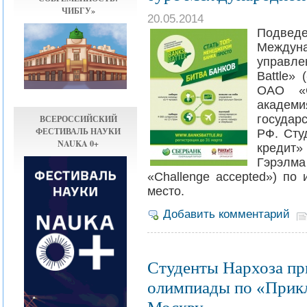
ЧИБГУ»
20.05.2014
Подвед
Междуна
управл
Battle»
ОАО «С
акаде
ВСЕРОССИЙСКИЙ
госуда
ФЕСТИВАЛЬ НАУКИ
РФ. Сту
NAUKA 0+
кредит
Гэрэлм
«Challenge accepted») по
место.
Добавить комментарий
Студенты Нархоза пр
олимпиады по «Прик
Москву