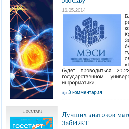
16.05.2014
Б
р
к
К
З
б
т
о
«
будет проводиться 20-
государственном универ
информатики.
3 комментария
ГОССТАРТ
Лучших знатоков мат
ЗабИЖТ