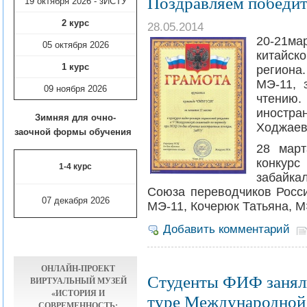
Поздравляем победит
19 октября 2026 - зИСТУ
2 курс
28.05.2014
20-21ма
05 октября 2026
китайск
1 курс
региона
МЭ-11, 
09 ноября
2026
чтению.
иностра
Зимняя для очно-
Ходжаев
заочной формы обучения
28 март
конкур
1-4 курс
забайк
Союза переводчиков Росс
07 декабря 2026
МЭ-11, Кочерюк Татьяна, М
Добавить комментарий
ОНЛАЙН-ПРОЕКТ
Студенты ФИФ заняли
ВИРТУАЛЬНЫЙ МУЗЕЙ
«ИСТОРИЯ И
туре Международной
СОВРЕМЕННОСТЬ: