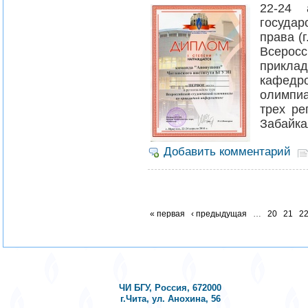
22-24 
государ
права (
Всеросс
прикла
кафедр
олимпи
трех ре
Забайка
Добавить комментарий
« первая
‹ предыдущая
…
20
21
2
ЧИ БГУ, Россия, 672000
г.Чита, ул. Анохина, 56