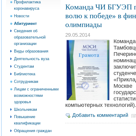
Профилактика
Команда ЧИ БГУЭП п
коронавируса
волю к победе» в фи
Новости
олимпиады
Абитуриент
Сведения об
29.05.2014
образовательной
Команд
организации
Тамбов
Виды образования
Печер
Деятельность вуза
номин
заключ
Студентам
студенч
Библиотека
«Прикла
Сотрудникам
Моск
Лицам с ограниченными
государ
возможностями
статис
здоровья
компьютерных технологий)
Школьникам
Добавить комментарий
Повышение
квалификации
Обращения граждан