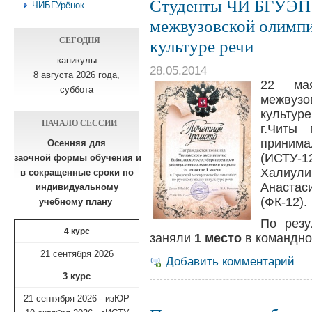
Студенты ЧИ БГУЭП з
ЧИБГУрёнок
межвузовской олимпи
СЕГОДНЯ
культуре речи
каникулы
28.05.2014
8 августа 2026 года,
22 ма
суббота
межвузо
культуре
НАЧАЛО СЕССИИ
г.Читы 
приним
Осенняя для
(ИСТУ-1
заочной формы обучения
и
Халиули
в сокращенные сроки по
Анастас
индивидуальному
(ФК-12).
учебному плану​
По резу
4 курс
заняли
1 место
в командном
21 сентября 2026
Добавить комментарий
3 курс
21 сентября 2026 - изЮР