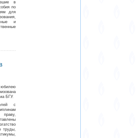
ившие в
собия по
иям для
зования,
чные и
венные
в
 юбилею
низована
ма БГУ.
телей с
иплинам
 праву,
ставлены
гатство
е труды,
ктикумы,