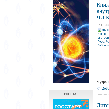
Книж
внут
ЧИ 
07.11.20
внутрен
Доба
ГОССТАРТ
Лите