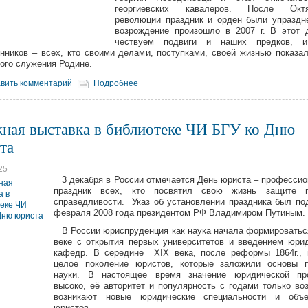
георгиевских кавалеров. После Октя
революции праздник и орден были упраздн
возрождение произошло в 2007 г. В этот
чествуем подвиги и наших предков, 
нников – всех, кто своими делами, поступками, своей жизнью показа
ого служения Родине.
вить комментарий
Подробнее
ная выставка в библиотеке ЧИ БГУ ко Дню
та
25
3 декабря в России отмечается День юриста – професси
праздник всех, кто посвятил свою жизнь защите 
справедливости. Указ об установлении праздника был по
февраля 2008 года президентом РФ Владимиром Путиным.
В России юриспруденция как наука начала формироваться
веке с открытия первых университетов и введением юри
кафедр. В середине XIX века, после реформы 1864г.,
целое поколение юристов, которые заложили основы п
науки. В настоящее время значение юридической пр
высоко, её авторитет и популярность с годами только воз
возникают новые юридические специальности и объе
юристов.