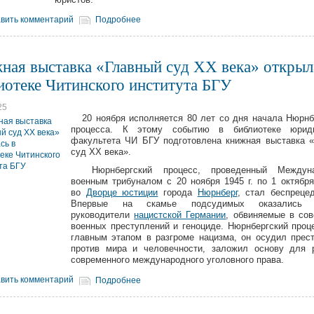
вить комментарий
Подробнее
ная выставка «Главный суд XX века» открыл
иотеке Читинского института БГУ
25
20 ноября исполняется 80 лет со дня начала Нюрнб
процесса. К этому событию в библиотеке юриди
факультета ЧИ БГУ подготовлена книжная выставка 
суд XX века».
Нюрнбергский процесс, проведенный Междун
военным трибуналом с 20 ноября 1945 г. по 1 октября 
во
Дворце юстиции
города
Нюрнберг
, стал беспреце
Впервые на скамье подсудимых оказались 
руководители
нацистской Германии
, обвиняемые в со
военных преступлений и геноциде. Нюрнбергский проц
главным этапом в разгроме нацизма, он осудил прес
против мира и человечности, заложил основу для 
современного международного уголовного права.
вить комментарий
Подробнее