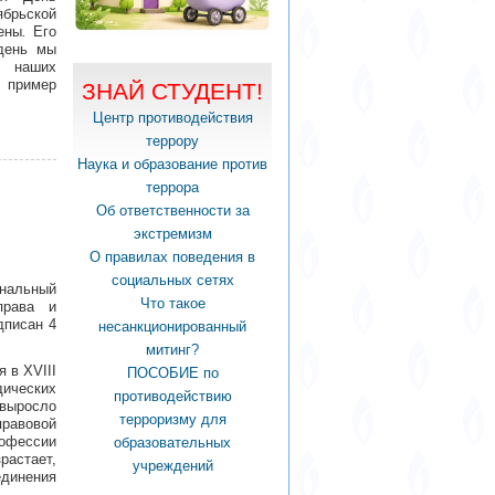
брьской
ены
.
Его
 день мы
и наших
л пример
ЗНАЙ СТУДЕНТ!
Центр противодействия
террору
Наука и образование против
террора
Об ответственности за
экстремизм
О правилах поведения в
социальных сетях
ональный
Что такое
права и
дписан 4
несанкционированный
митинг?
 в XVIII
ПОСОБИЕ по
дических
противодействию
 выросло
терроризму для
равовой
офессии
образовательных
растает,
учреждений
динения