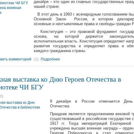
декабря – это один из главных государственных праз
нашей стране.
В этот день в 1993 г. всенародным голосованием бы
Основной Закон России, в котором декларир
основные и неотъемлемые права и свободы граждан 
Конституция – это правовой фундамент государс
основа, на которой держится законодател
исполнительная власть. Конституция определяет нап
развития государства и определяет права и обя
каждого гражданина страны.
вить комментарий
Подробнее
ная выставка ко Дню Героев Отечества в
иотеке ЧИ БГУ
25
9 декабря в России отмечается День
Отечества.
Праздник является продолжением вековой т
существовавшей в российском государстве с
1917 гг. Тогда императрицей Екатериной
учреждена высшая военная награда – орден
Георгия Победоносца и стал отмечать