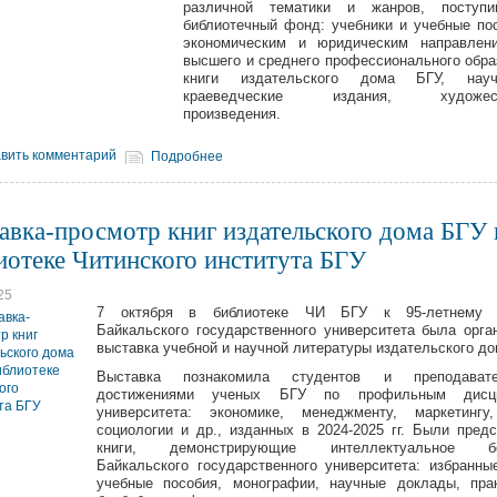
различной тематики и жанров, поступ
библиотечный фонд: учебники и учебные по
экономическим и юридическим направлен
высшего и среднего профессионального обра
книги издательского дома БГУ, нау
краеведческие издания, художест
произведения.
вить комментарий
Подробнее
авка-просмотр книг издательского дома БГУ 
иотеке Читинского института БГУ
25
7 октября в библиотеке ЧИ БГУ к 95-летнему
Байкальского государственного университета была орга
выставка учебной и научной литературы издательского до
Выставка познакомила студентов и преподава
достижениями ученых БГУ по профильным дисц
университета: экономике, менеджменту, маркетингу,
социологии и др., изданных в 2024-2025 гг. Были пред
книги, демонстрирующие интеллектуальное бо
Байкальского государственного университета: избранны
учебные пособия, монографии, научные доклады, пра