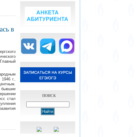
ась в
ергского
ческого
«Главный
ародным
1946 г.,
дентным.
бывшие
вершении
ПОИСК
есс стал
тупления
развития