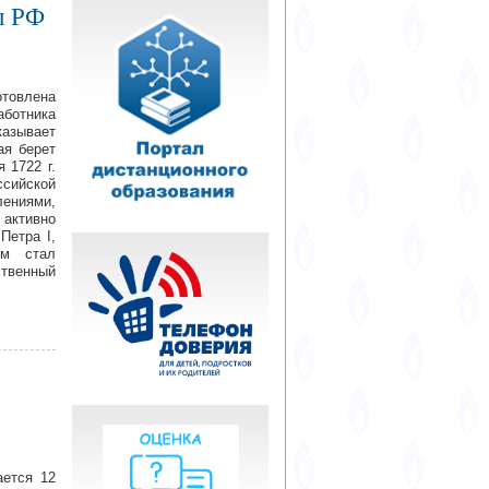
ы РФ
товлена
аботника
казывает
ая берет
я 1722 г.
сийской
лениями,
 активно
Петра I,
ом стал
ственный
ется 12