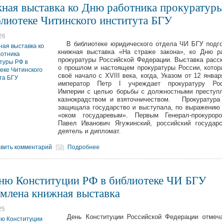
ная выставка ко Дню работника прокуратур
блиотеке Читинского института БГУ
26
В библиотеке юридического отдела ЧИ БГУ подго
книжная выставка «На страже закона», ко Дню р
прокуратуры Российской Федерации. Выставка расс
о прошлом и настоящем прокуратуры России, котор
своё начало с XVIII века, когда, Указом от 12 январ
император Петр I учреждает прокуратуру Рос
Империи с целью борьбы с должностными преступ
казнокрадством и взяточничеством. Прокуратура
защищала государство и выступала, по выражению 
«оком государевым». Первым Генерал-прокурор
Павел Иванович Ягужинский, российский государ
деятель и дипломат.
вить комментарий
Подробнее
ню Конституции РФ в библиотеке ЧИ БГУ
млена книжная выставка
25
День Конституции Российской Федерации отмеча