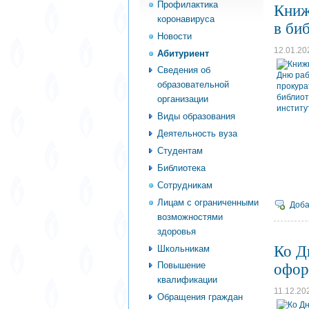
Профилактика
Книж
коронавируса
в би
Новости
12.01.20
Абитуриент
Сведения об
образовательной
организации
Виды образования
Деятельность вуза
Студентам
Библиотека
Сотрудникам
Лицам с ограниченными
Доба
возможностями
здоровья
Ко Д
Школьникам
Повышение
офор
квалификации
11.12.20
Обращения граждан