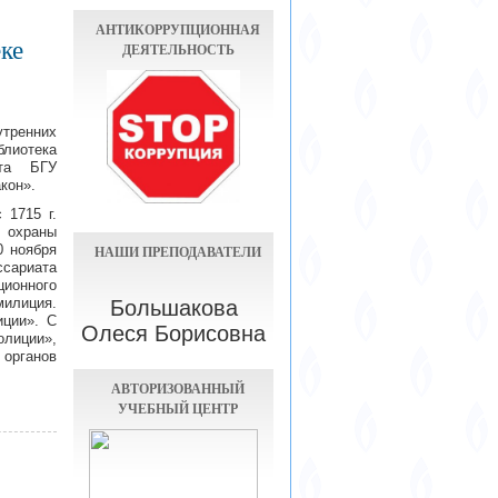
АНТИКОРРУПЦИОННАЯ
ке
ДЕЯТЕЛЬНОСТЬ
утренних
лиотека
ута БГУ
кон».
1715 г.
 охраны
0 ноября
НАШИ ПРЕПОДАВАТЕЛИ
сариата
ионного
милиция.
Большакова
иции». С
Олеся Борисовна
олиции»,
органов
АВТОРИЗОВАННЫЙ
УЧЕБНЫЙ ЦЕНТР