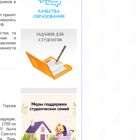
дников в
л принят
овались
РФ.
тва, та
ЗАДАНИЯ ДЛЯ
ьная и
СТУДЕНТОВ
равление
занности
 Героев
радиции,
 1769 по
 II была
 Святого
ся День