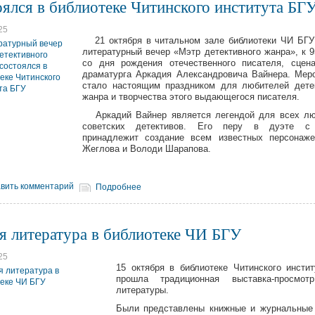
оялся в библиотеке Читинского института БГ
25
21 октября в читальном зале библиотеки ЧИ БГУ
литературный вечер «Мэтр детективного жанра», к 
со дня рождения отечественного писателя, сцен
драматурга Аркадия Александровича Вайнера. Мер
стало настоящим праздником для любителей дете
жанра и творчества этого выдающегося писателя.
Аркадий Вайнер является легендой для всех лю
советских детективов. Его перу в дуэте с
принадлежит создание всем известных персонаже
Жеглова и Володи Шарапова.
вить комментарий
Подробнее
я литература в библиотеке ЧИ БГУ
25
15 октября в библиотеке Читинского инсти
прошла традиционная выставка-просмот
литературы.
Были представлены книжные и журнальные