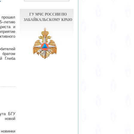
У
ГУ МЧС РОССИИ ПО
 прошел
ЗАБАЙКАЛЬСКОМУ КРАЮ
95–летию
ариста и
оприятие
ктивного
бителей
 братом
й Глеба
тута БГУ
р новой
 новинки