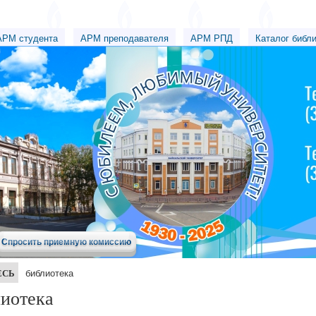
АРМ студента
АРМ преподавателя
АРМ РПД
Каталог библ
Спросить приемную комиссию
ЕСЬ
библиотека
иотека