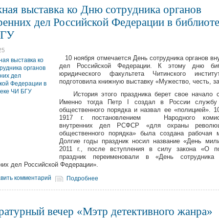
ная выставка ко Дню сотрудника органов
ренних дел Российской Федерации в библиоте
БГУ
25
10 ноября отмечается День сотрудника органов вн
дел Российской Федерации. К этому дню биб
юридического факультета Читинского инстит
подготовила книжную выставку «Мужество, честь, за
История этого праздника берет свое начало с 
Именно тогда Петр I создал в России службу
общественного порядка и назвал ее «полицией». 1
1917 г. постановлением Народного комис
внутренних дел РСФСР «для охраны революц
общественного порядка» была создана рабочая 
Долгие годы праздник носил название «День мил
2011 г., после вступления в силу закона «О п
праздник переименовали в «День сотрудника 
них дел Российской Федерации».
вить комментарий
Подробнее
ратурный вечер «Мэтр детективного жанра»