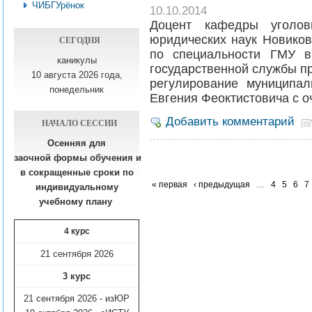
ЧИБГУрёнок
10.10.2014
Доцент кафедры уголовн
юридических наук Новиков
СЕГОДНЯ
по специальности ГМУ в
каникулы
государственной службы п
10 августа 2026 года,
регулирование муниципа
понедельник
Евгения Феоктистовича с 
Добавить комментарий
НАЧАЛО СЕССИИ
Осенняя для
заочной формы обучения
и
в сокращенные сроки по
« первая
‹ предыдущая
…
4
5
6
7
индивидуальному
учебному плану​
4 курс
21 сентября 2026
3 курс
21 сентября 2026 - изЮР