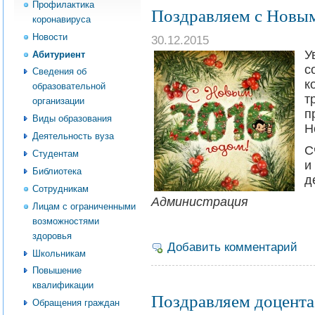
Профилактика
Поздравляем с Новым
коронавируса
Новости
30.12.2015
У
Абитуриент
с
Сведения об
к
образовательной
т
организации
п
Виды образования
Н
Деятельность вуза
С
Студентам
и
Библиотека
д
Сотрудникам
Администрация
Лицам с ограниченными
возможностями
здоровья
Добавить комментарий
Школьникам
Повышение
квалификации
Поздравляем доцента
Обращения граждан