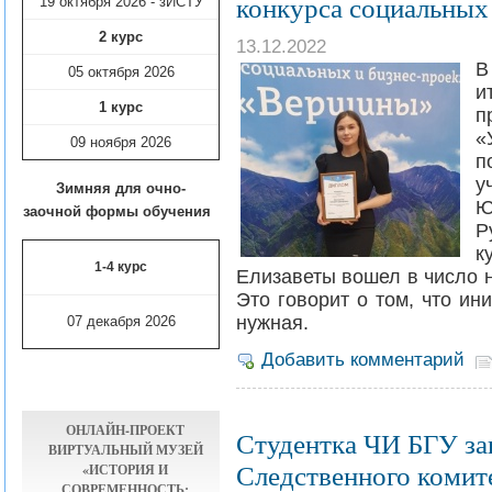
конкурса социальных
19 октября 2026 - зИСТУ
2 курс
13.12.2022
В
05 октября 2026
и
1 курс
п
«
09 ноября
2026
п
у
Зимняя для очно-
Ю
заочной формы обучения
Р
к
1-4 курс
Елизаветы вошел в число 
Это говорит о том, что и
нужная.
07 декабря 2026
Добавить комментарий
ОНЛАЙН-ПРОЕКТ
Студентка ЧИ БГУ зан
ВИРТУАЛЬНЫЙ МУЗЕЙ
«ИСТОРИЯ И
Следственного комит
СОВРЕМЕННОСТЬ: