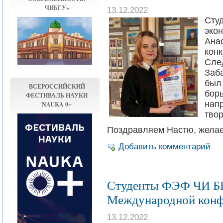
ЧИБГУ»
13.12.2022
Ст
эко
Ана
кон
Сл
Заб
был
ВСЕРОССИЙСКИЙ
бор
ФЕСТИВАЛЬ НАУКИ
нап
NAUKA 0+
твор
Поздравляем Настю, желае
Добавить комментарий
Студенты ФЭФ ЧИ БГ
Международной конф
13.12.2022