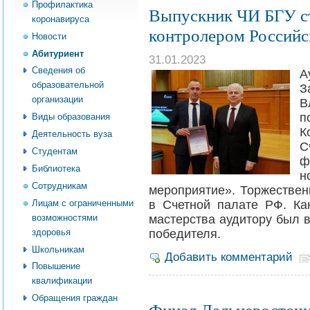
Профилактика
Выпускник ЧИ БГУ с
коронавируса
контролером Российс
Новости
Абитуриент
31.01.2023
Сведения об
А
образовательной
З
организации
В
п
Виды образования
К
Деятельность вуза
С
Студентам
ф
Библиотека
н
Сотрудникам
мероприятие». Торжестве
Лицам с ограниченными
в Счетной палате РФ. Ка
возможностями
мастерства аудитору был 
здоровья
победителя.
Школьникам
Добавить комментарий
Повышение
квалификации
Обращения граждан