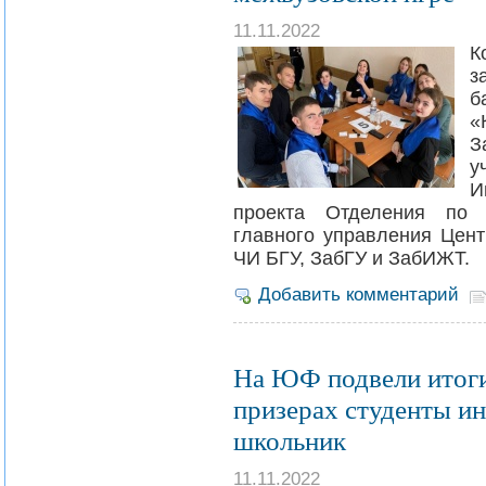
11.11.2022
К
з
б
«
З
у
И
проекта Отделения по 
главного управления Цент
ЧИ БГУ, ЗабГУ и ЗабИЖТ.
Добавить комментарий
На ЮФ подвели итоги
призерах студенты ин
школьник
11.11.2022