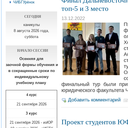
Финал Дальневосточ
ЧИБГУрёнок
топ-5 и 3 место
СЕГОДНЯ
13.12.2022
П
каникулы
ф
8 августа 2026 года,
о
суббота
Х
с
НАЧАЛО СЕССИИ
А
Осенняя для
с
заочной формы обучения
и
т
в сокращенные сроки по
О
индивидуальному
с
учебному плану​
финальный тур были при
юридического факультета 
4 курс
Добавить комментарий
21 сентября 2026
3 курс
Проект студентов ЮФ
21 сентября 2026 - изЮР