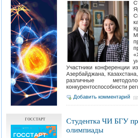
С
Я
С
к
К
п
п
«
у
Участники конференции из
Азербайджана, Казахстана
различные методол
конкурентоспособности рег
Добавить комментарий
ГОССТАРТ
Студентка ЧИ БГУ пр
олимпиады