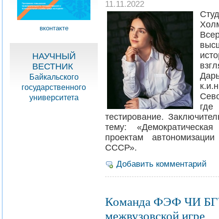
11.11.2022
Ст
Хол
вконтакте
Все
выс
ист
НАУЧНЫЙ
взг
ВЕСТНИК
Дар
Байкальского
к.и
государственного
Сев
университета
где
тестирование. Заключител
тему: «Демократическая
проектам автономизаци
СССР».
Добавить комментарий
Команда ФЭФ ЧИ БГУ 
межвузовской игре