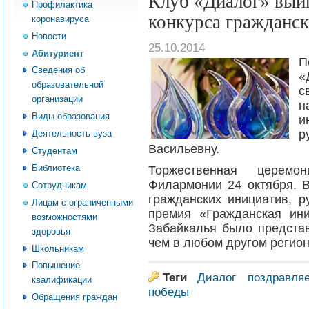
Клуб «Диалог» выиг
Профилактика
конкурса гражданск
коронавируса
Новости
25.10.2014
Абитуриент
П
Сведения об
«
образовательной
с
организации
н
Виды образования
и
р
Деятельность вуза
Васильевну.
Студентам
Библиотека
Торжественная церемо
Филармонии 24 октября. В
Сотрудникам
гражданских инициатив, р
Лицам с ограниченными
премия «Гражданская ин
возможностями
Забайкалья было предста
здоровья
чем в любом другом регион
Школьникам
Повышение
Теги
Диалог
поздравля
квалификации
победы
Обращения граждан