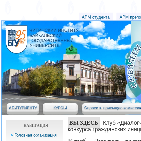
АРМ студента
АРМ препо
АБИТУРИЕНТУ
КУРСЫ
Спросить приемную комисси
ВЫ ЗДЕСЬ
Клуб «Диалог
НАВИГАЦИЯ
конкурса гражданских иниц
Головная организация