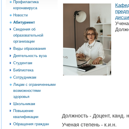
Профилактика
Кафед
коронавируса
предп
Новости
дисц
Абитуриент
Учена
Должн
Сведения об
образовательной
организации
Виды образования
Деятельность вуза
Студентам
Библиотека
Сотрудникам
Лицам с ограниченными
возможностями
здоровья
Школьникам
Повышение
Должность -
Доцент, канд. 
квалификации
Ученая степень -
к.и.н.
Обращения граждан