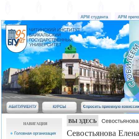
АРМ студента
АРМ препо
АБИТУРИЕНТУ
КУРСЫ
Спросить приемную комисси
ВЫ ЗДЕСЬ
Севостьянова
НАВИГАЦИЯ
Севостьянова Елена
Головная организация