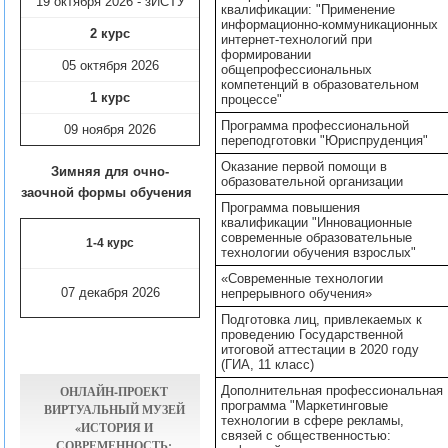
19 октября 2026 - зИСТУ
квалификации: "Применение
информационно-коммуникационных
2 курс
интернет-технологий при
формировании
05 октября 2026
общепрофессиональных
компетенций в образовательном
1 курс
процессе"
Программа профессиональной
09 ноября
2026
переподготовки "Юриспруденция"
Оказание первой помощи в
Зимняя для очно-
образовательной организации
заочной формы обучения
Программа повышения
квалификации "Инновационные
современные образовательные
1-4 курс
технологии обучения взрослых"
«Современные технологии
07 декабря 2026
непрерывного обучения»
Подготовка лиц, привлекаемых к
проведению Государственной
итоговой аттестации в 2020 году
(ГИА, 11 класс)
ОНЛАЙН-ПРОЕКТ
Дополнительная профессиональная
программа "Маркетинговые
ВИРТУАЛЬНЫЙ МУЗЕЙ
технологии в сфере рекламы,
«ИСТОРИЯ И
связей с общественностью:
СОВРЕМЕННОСТЬ: