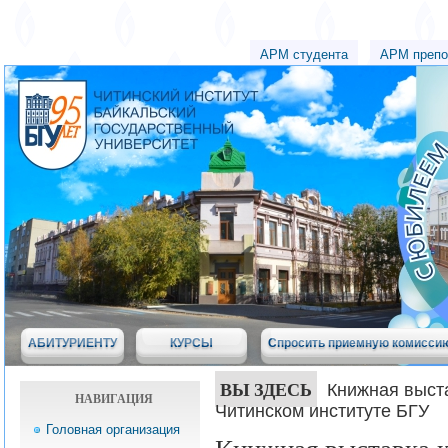
АРМ студента
АРМ препо
АБИТУРИЕНТУ
КУРСЫ
Спросить приемную комисси
ВЫ ЗДЕСЬ
Книжная выста
НАВИГАЦИЯ
Читинском институте БГУ
Головная организация