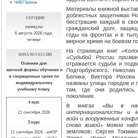
ЧИБГУрёнок
Материалы книжной выстав
доблестных защитниках Ро
СЕГОДНЯ
бесстрашие каждый в сво
каникулы
гражданский долг, защи
6 августа 2026 года,
годы на фронтах и в тылу
четверг
мирное время на боевом по
На страницах книг
«Коло
НАЧАЛО СЕССИИ
«Судьбой России призва
отражается судьба и подв
Осенняя для
Подгорбунского, Николая 
заочной формы обучения
и
Белика, Виктора Рахова
в сокращенные сроки по
названы улицы городов и п
индивидуальному
там, где они родились,
учебному плану​
поколение.
4 курс
В книгах
«Вы в наш
интернационалисты и м
21 сентября 2026
войн и вооруженных конфл
3 курс
снова живой»
можно найти
земляков: Сергея Токмак
21 сентября 2026 - изЮР