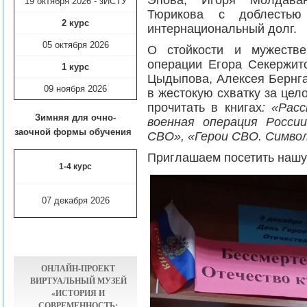
Эпова, Игоря Молдаван
19 октября 2026 - зИСТУ
Тюрикова с доблестью
2 курс
интернациональный долг.
05 октября 2026
О стойкости и мужестве
операции Егора Секержит
1 курс
Цыдыпова, Алексея Бернга
09 ноября
2026
в жестокую схватку за цел
прочитать в книгах
: «Рас
Зимняя для очно-
военная операция Росси
заочной формы обучения
СВО», «Герои СВО. Символ
Приглашаем посетить нашу
1-4 курс
07 декабря 2026
ОНЛАЙН-ПРОЕКТ
ВИРТУАЛЬНЫЙ МУЗЕЙ
«ИСТОРИЯ И
СОВРЕМЕННОСТЬ: