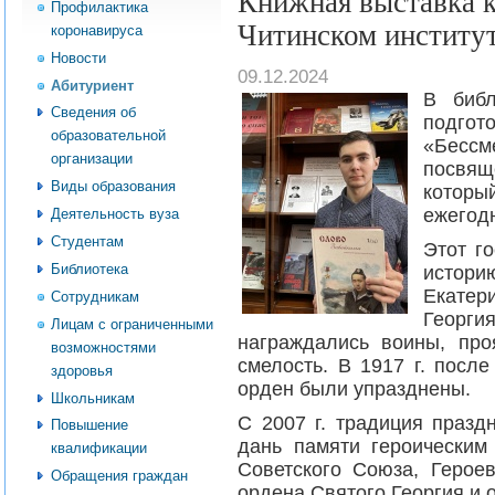
Книжная выставка к
Профилактика
Читинском институ
коронавируса
Новости
09.12.2024
Абитуриент
В библ
Сведения об
подг
образовательной
«Бессм
организации
посвя
Виды образования
котор
ежегодн
Деятельность вуза
Студентам
Этот г
Библиотека
истор
Екатер
Сотрудникам
Геор
Лицам с ограниченными
награждались воины, про
возможностями
смелость. В 1917 г. посл
здоровья
орден были упразднены.
Школьникам
С 2007 г. традиция празд
Повышение
дань памяти героическим
квалификации
Советского Союза, Герое
Обращения граждан
ордена Святого Георгия и 