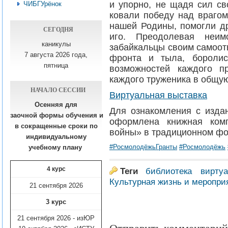
и упорно, не щадя сил св
ЧИБГУрёнок
ковали победу над врагом
нашей Родины, помогли д
СЕГОДНЯ
иго. Преодолевая неим
каникулы
забайкальцы своим самоот
7 августа 2026 года,
фронта и тыла, боролис
пятница
возможностей каждого п
каждого труженика в общую
НАЧАЛО СЕССИИ
Виртуальная выставка
Осенняя для
Для ознакомления с изда
заочной формы обучения
и
оформлена книжная комп
в сокращенные сроки по
войны» в традиционном фо
индивидуальному
#РосмолодёжьГранты
#Росмолодёжь
учебному плану​
4 курс
Теги
библиотека
виртуа
Культурная жизнь и меропри
21 сентября 2026
3 курс
21 сентября 2026 - изЮР