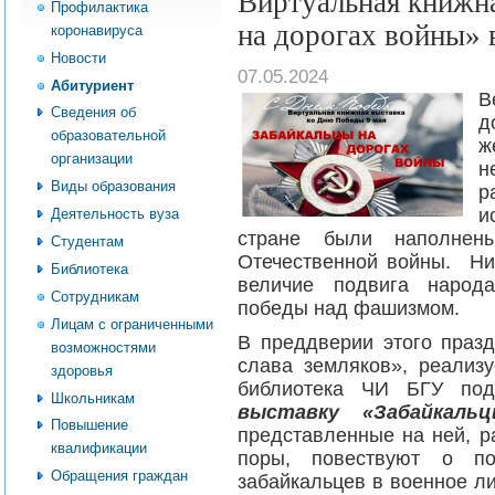
Виртуальная книжн
Профилактика
на дорогах войны»
коронавируса
Новости
07.05.2024
Абитуриент
В
Сведения об
д
образовательной
организации
н
Виды образования
р
и
Деятельность вуза
стране были наполне
Студентам
Отечественной войны. Ник
Библиотека
величие подвига народа
Сотрудникам
победы над фашизмом.
Лицам с ограниченными
В преддверии этого празд
возможностями
слава земляков», реализ
здоровья
библиотека ЧИ БГУ по
Школьникам
выставку «Забайкаль
Повышение
представленные на ней, р
квалификации
поры, повествуют о по
Обращения граждан
забайкальцев в военное л