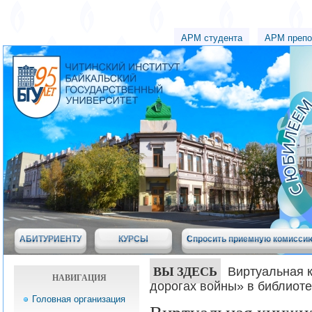
АРМ студента
АРМ препо
АБИТУРИЕНТУ
КУРСЫ
Спросить приемную комисси
ВЫ ЗДЕСЬ
Виртуальная 
НАВИГАЦИЯ
дорогах войны» в библиот
Головная организация