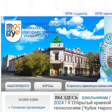
АРМ студента
АРМ препо
АБИТУРИЕНТУ
КУРСЫ
Спросить приемную комисси
ВЫ ЗДЕСЬ
Школьникам
/
НАВИГАЦИЯ
2024
/ X Открытый краевой
Головная организация
технологиям ("Кубок Нархоз