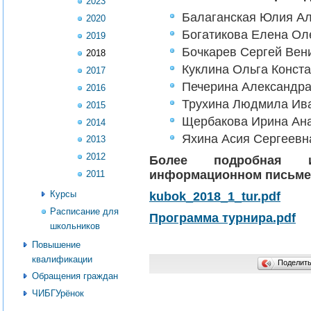
2023
Балаганская Юлия А
2020
Богатикова Елена Ол
2019
Бочкарев Сергей Вен
2018
Куклина Ольга Конст
2017
Печерина Александр
2016
Трухина Людмила Ив
2015
Щербакова Ирина Ан
2014
Яхина Асия Сергеевн
2013
2012
Более подробная 
информационном письме
2011
Курсы
kubok_2018_1_tur.pdf
Расписание для
Программа турнира.pdf
школьников
Повышение
квалификации
Поделит
Обращения граждан
ЧИБГУрёнок