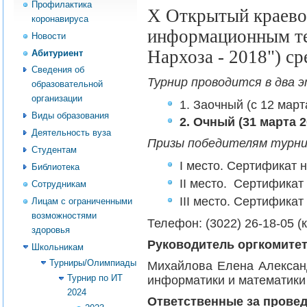
Профилактика
X Открытый краево
коронавируса
информационным те
Новости
Нархоза - 2018") с
Абитуриент
Сведения об
Турнир проводится в два э
образовательной
организации
1. Заочный (с 12 март
Виды образования
2. Очный (31 марта 20
Деятельность вуза
Призы победителям турни
Студентам
I место.
Сертификат н
Библиотека
II место.
Сертификат 
Сотрудникам
III место. C
ертификат 
Лицам с ограниченными
возможностями
Телефон: (3022) 26-18-05 
здоровья
Руководитель оргкомите
Школьникам
Турниры/Олимпиады
Михайлова Елена Александр
Турнир по ИТ
информатики
и
математики
2024
Ответственные за провед