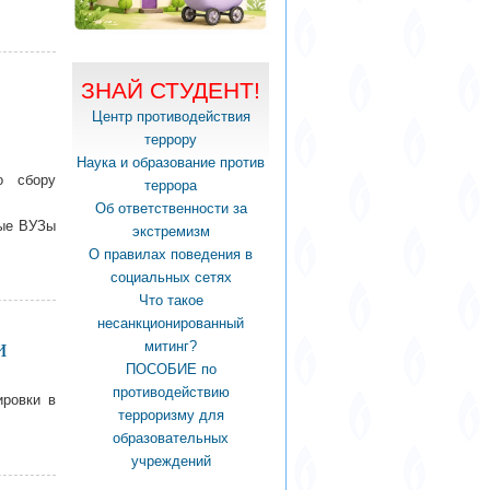
ЗНАЙ СТУДЕНТ!
Центр противодействия
террору
Наука и образование против
о сбору
террора
Об ответственности за
ные ВУЗы
экстремизм
О правилах поведения в
социальных сетях
Что такое
несанкционированный
и
митинг?
ПОСОБИЕ по
противодействию
ировки в
терроризму для
образовательных
учреждений