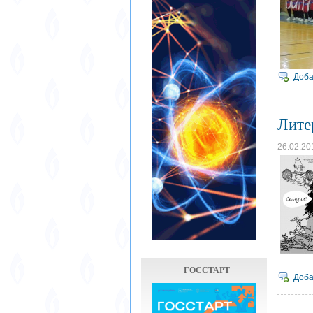
Доба
Лите
26.02.20
ГОССТАРТ
Доба