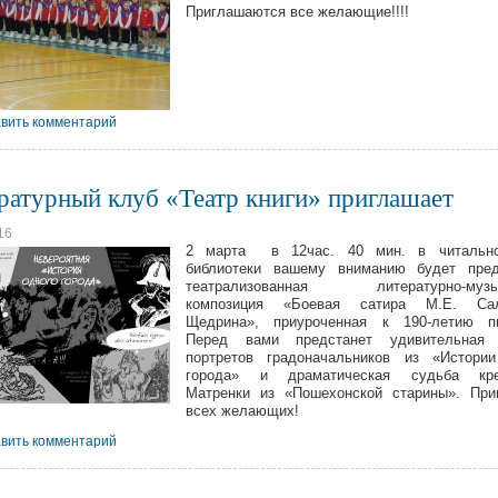
Приглашаются все желающие!!!!
вить комментарий
ратурный клуб «Театр книги» приглашает
16
2 марта в 12час. 40 мин. в читальн
библиотеки вашему вниманию будет пре
театрализованная литературно-музы
композиция «Боевая сатира М.Е. Сал
Щедрина», приуроченная к 190-летию пи
Перед вами предстанет удивительная 
портретов градоначальников из «Истории
города» и драматическая судьба кре
Матренки из «Пошехонской старины». При
всех желающих!
вить комментарий