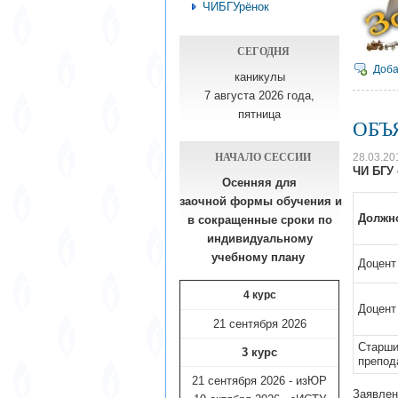
ЧИБГУрёнок
СЕГОДНЯ
Доба
каникулы
7 августа 2026 года,
пятница
ОБЪ
НАЧАЛО СЕССИИ
28.03.20
ЧИ БГУ 
Осенняя для
заочной формы обучения
и
Должн
в сокращенные сроки по
индивидуальному
учебному плану​
Доцент
4 курс
Доцент
21 сентября 2026
Старш
3 курс
препод
21 сентября 2026 - изЮР
Заявлен