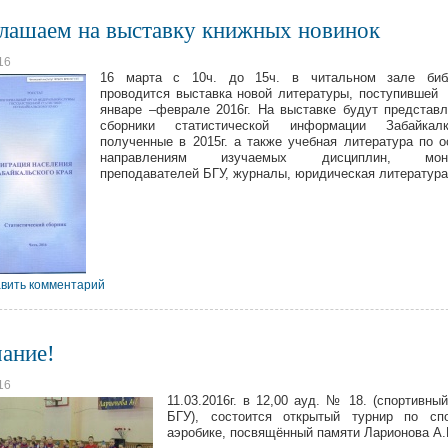
лашаем на выставку книжных новинок
16
16 марта с 10ч. до 15ч. в читальном зале биб
проводится выставка новой литературы, поступивше
январе –феврале 2016г. На выставке будут представ
сборники статистической информации Забайкалкр
полученные в 2015г. а также учебная литература по 
направлениям изучаемых дисциплин, моно
преподавателей БГУ, журналы, юридическая литература
вить комментарий
ание!
16
11.03.2016г. в 12,00 ауд. № 18. (спортивны
БГУ), состоится открытый турнир по спо
аэробике, посвящённый памяти Ларионова А.Г