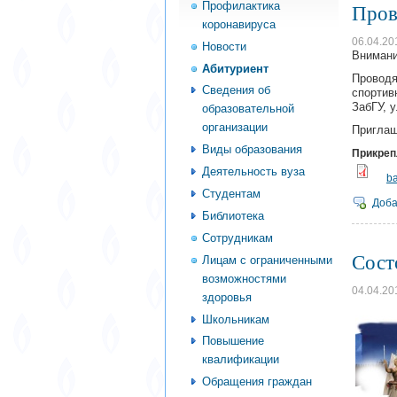
Профилактика
Пров
коронавируса
06.04.20
Новости
Внимание
Абитуриент
Провод
Сведения об
спортив
ЗабГУ, 
образовательной
организации
Приглаш
Виды образования
Прикре
Деятельность вуза
ba
Студентам
Доба
Библиотека
Сотрудникам
Сост
Лицам с ограниченными
возможностями
04.04.20
здоровья
Школьникам
Повышение
квалификации
Обращения граждан