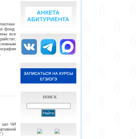
лиотеки
й в фонд
лены все
айстат,
основным
графии
.
ПОИСК
й зал ЧИ
ртивной
.!