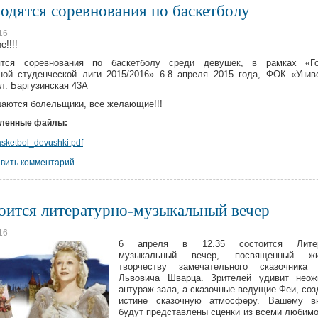
одятся соревнования по баскетболу
16
!!!!
ятся соревнования по баскетболу среди девушек, в рамках «Го
ной студенческой лиги 2015/2016» 6-8 апреля 2015 года, ФОК «Унив
ул. Баргузинская 43А
аются болельщики, все желающие!!!
пленные файлы:
sketbol_devushki.pdf
вить комментарий
оится литературно-музыкальный вечер
16
6 апреля в 12.35 состоится Литера
музыкальный вечер, посвященный ж
творчеству замечательного сказочника 
Львовича Шварца. Зрителей удивит неож
антураж зала, а сказочные ведущие Феи, соз
истине сказочную атмосферу. Вашему в
будут представлены сценки из всеми любимо