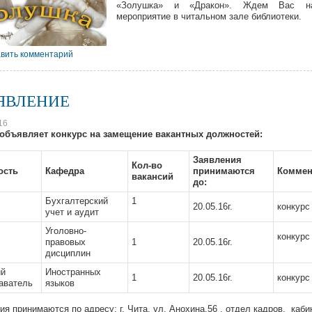
«Золушка» и «Дракон». Ждем Вас н
мероприятие в читальном зале библиотеки.
вить комментарий
ЯВЛЕНИЕ
16
объявляет конкурс на замещение вакантных должностей:
Заявления
Кол-во
ость
Кафедра
принимаются
Коммен
вакансий
до:
Бухгалтерский
1
20.05.16г.
конкурс
учет и аудит
Уголовно-
конкурс
правовых
1
20.05.16г.
дисциплин
ий
Иностранных
1
20.05.16г.
конкурс
аватель
языков
ия принимаются по адресу: г. Чита, ул. Анохина,56 , отдел кадров, каб