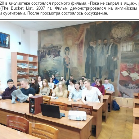
020 в библиотеке состоялся просмотр фильма «Пока не сыграл в ящик», 
(The Bucket List, 2007 г.). Фильм демонстрировался на английском
и субтитрами. После просмотра состоялось обсуждение.