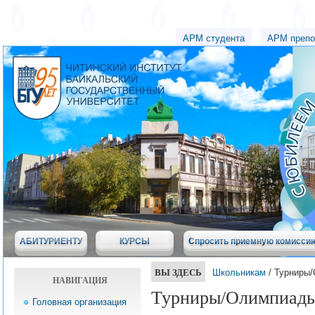
АРМ студента
АРМ препо
АБИТУРИЕНТУ
КУРСЫ
Спросить приемную комисси
ВЫ ЗДЕСЬ
Школьникам
/ Турниры
НАВИГАЦИЯ
Турниры/Олимпиад
Головная организация