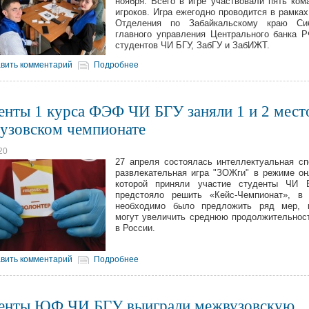
ноября. Всего в игре участвовали пять ком
игроков. Игра ежегодно проводится в рамках
Отделения по Забайкальскому краю Сиб
главного управления Центрального банка 
студентов ЧИ БГУ, ЗабГУ и ЗабИЖТ.
вить комментарий
Подробнее
енты 1 курса ФЭФ ЧИ БГУ заняли 1 и 2 мест
узовском чемпионате
20
27 апреля состоялась интеллектуальная сп
развлекательная игра "ЗОЖги" в режиме о
которой приняли участие студенты ЧИ 
предстояло решить «Кейс-Чемпионат», в 
необходимо было предложить ряд мер, к
могут увеличить среднюю продолжительнос
в России.
вить комментарий
Подробнее
енты ЮФ ЧИ БГУ выиграли межвузовскую