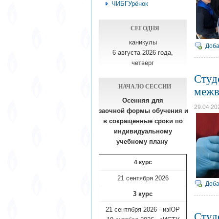
ЧИБГУрёнок
СЕГОДНЯ
каникулы
Доба
6 августа 2026 года,
четверг
Студ
НАЧАЛО СЕССИИ
межв
Осенняя для
29.04.20
заочной формы обучения
и
в сокращенные сроки по
индивидуальному
учебному плану​
4 курс
21 сентября 2026
Доба
3 курс
21 сентября 2026 - изЮР
Студ