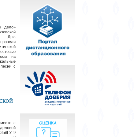
е дело»
овской
ой Дню
провели
тинской
естовые
росы на
кальные
 песни с
ской
место с
 деловой
 ЗабГУ 9