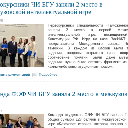
окурсники ЧИ БГУ заняли 2 место в
узовской интеллектуальной игре
25
Первокурсники специальности «Таможенно
заняли 2 место в первой Межвуз
интеллектуальной игре, посвященн
Конституции РФ. Игру на базе ЗабИЖТ 
представители Молодежного совета Чи
таможни. В каждом из блоков были т
задания, вопросы открытого типа, воп
соотнесение понятий. Были даже музы
задания: нужно было связать фрагмент из
каким-либо конституционным правом.
вить комментарий
Подробнее
нда ФЭФ ЧИ БГУ заняла 2 место в межвузов
22
Команда студентов ФЭФ ЧИ БГУ заняла 2 
общей суммой 127 баллов в межвузовской
игре «Ключевая ставка», которая прошла в