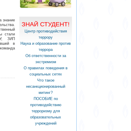
а знание
ЗНАЙ СТУДЕНТ!
ьства.
ственный
Центр противодействия
ы стали
террору
У, ЗИП
Наука и образование против
ившей в
команда
террора
Об ответственности за
экстремизм
О правилах поведения в
социальных сетях
Что такое
несанкционированный
митинг?
ПОСОБИЕ по
противодействию
терроризму для
образовательных
учреждений