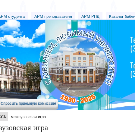
АРМ студента
АРМ преподавателя
АРМ РПД
Каталог библ
Спросить приемную комиссию
ЕСЬ
межвузовская игра
узовская игра