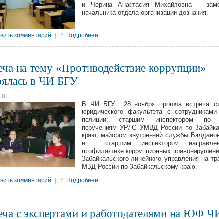
и Черина Анастасия Михайловна – заме
начальника отдела организации дознания.
вить комментарий
Подробнее
еча на тему «Противодействие коррупции»
оялась в ЧИ БГУ
18
В ЧИ БГУ 28 ноября прошла встреча ст
юридического факультета с сотрудниками
полиции: старшим инспектором по 
поручениям УРЛС УМВД России по Забайка
краю, майором внутренней службы Балдано
и старшим инспектором направле
профилактике коррупционных правонаруше
Забайкальского линейного управления на тр
МВД России по Забайкальскому краю.
вить комментарий
Подробнее
еча с экспертами и работодателями на ЮФ Ч