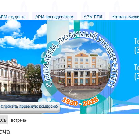
АРМ студента
АРМ преподавателя
АРМ РПД
Каталог библ
Спросить приемную комиссию
ЕСЬ
встреча
еча