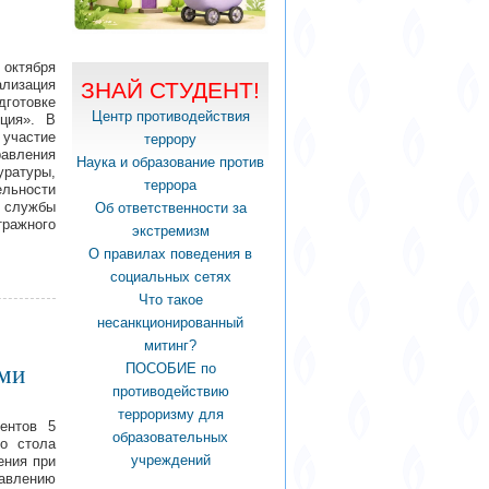
октября
изация
ЗНАЙ СТУДЕНТ!
дготовке
Центр противодействия
ция». В
частие
террору
вления
Наука и образование против
атуры,
террора
льности
й службы
Об ответственности за
тражного
экстремизм
О правилах поведения в
социальных сетях
Что такое
несанкционированный
митинг?
ПОСОБИЕ по
ами
противодействию
терроризму для
ентов 5
образовательных
го стола
учреждений
ения при
влению