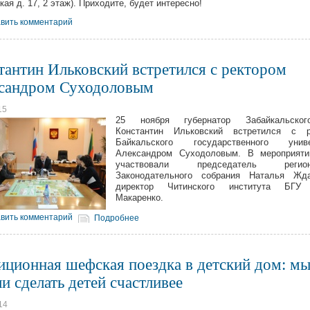
ая д. 17, 2 этаж). Приходите, будет интересно!
вить комментарий
тантин Ильковский встретился с ректором
сандром Суходоловым
15
25 ноября губернатор Забайкальско
Константин Ильковский встретился с р
Байкальского государственного униве
Александром Суходоловым. В мероприяти
участвовали председатель региона
Законодательного собрания Наталья Жд
директор Читинского института БГУ
Макаренко.
вить комментарий
Подробнее
иционная шефская поездка в детский дом: м
и сделать детей счастливее
14