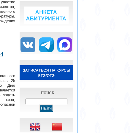
 участие
ентов,
венного
уратуры.
ождения
ЧИ
ального
лась 25
ко Дню
мечается
ПОИСК
ь задать
 края,
пасной