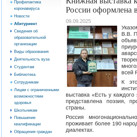
Книжная выставка 
Профилактика
России оформлена 
коронавируса
Новости
09.09.2025
Абитуриент
Указо
Сведения об
В.В. 
образовательной
объяв
организации
приур
Виды образования
авар
творе
Деятельность вуза
много
Студентам
всей 
Библиотека
К эт
Сотрудникам
инст
Лицам с ограниченными
выставка «Есть у каждого 
возможностями
представлена поэзия, пр
здоровья
страны.
Школьникам
Россия многонациональн
Повышение
проживает более 190 народ
квалификации
диалектах.
Обращения граждан