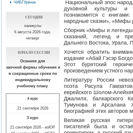
Национальный эпос народа
ЧИБГУрёнок
духовной культуры и
познакомится с книгами:
СЕГОДНЯ
народные сказки», «Мифы р
каникулы
Сборник «Мифы и легенды 
6 августа 2026 года,
сказаний, легенд и пр
четверг
Дальнего Востока, Урала, 
Хочется обратить вниман
НАЧАЛО СЕССИИ
издание «Абай Гэсэр Богдо
Осенняя для
Этот бурятский героич
заочной формы обучения
и
произведением устного нар
в сокращенные сроки по
Литературу России нево
индивидуальному
поэта Расула Гамзатов
учебному плану​
еврейского Шолом-Алейхем
Джалиля, балкарского К
4 курс
Тумунова и Арсалана 
21 сентября 2026
биографией этих авторов м
3 курс
Великая русская литер
писателей была и остаё
21 сентября 2026 - изЮР
ориентиром, а русский яз