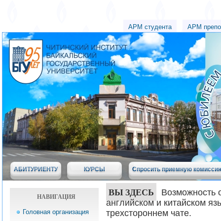
АРМ студента
АРМ препо
АБИТУРИЕНТУ
КУРСЫ
Спросить приемную комисси
ВЫ ЗДЕСЬ
Возможность 
НАВИГАЦИЯ
английском и китайском яз
Головная организация
трехстороннем чате.