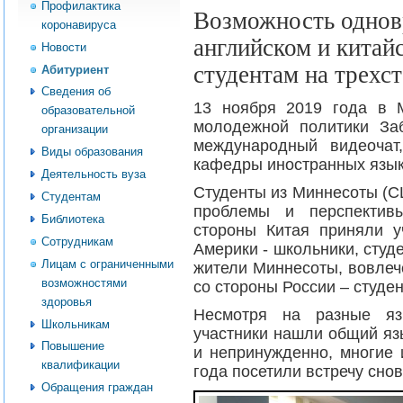
Профилактика
Возможность однов
коронавируса
английском и китай
Новости
студентам на трехс
Абитуриент
Сведения об
13 ноября 2019 года в М
образовательной
молодежной политики За
организации
международный видеочат
Виды образования
кафедры иностранных язык
Деятельность вуза
Студенты из Миннесоты (С
Студентам
проблемы и перспективы
Библиотека
стороны Китая приняли у
Сотрудникам
Америки - школьники, сту
Лицам с ограниченными
жители Миннесоты, вовлеч
возможностями
со стороны России – студе
здоровья
Несмотря на разные яз
Школьникам
участники нашли общий яз
Повышение
и непринужденно, многие 
квалификации
года посетили встречу снов
Обращения граждан