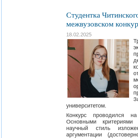
Студентка Читинског
межвузовском конкур
18.02.2025
Т
э
п
д
к
о
м
о
п
З
университетом.
Конкурс проводился на
Основными критериями 
научный стиль изложе
аргументации (достовер