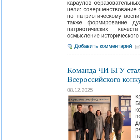
караулов образовательны
цели: совершенствование 
по патриотическому восп
также формирование дух
патриотических качес
осмысление исторического
Добавить комментарий
Команда ЧИ БГУ ста
Всероссийского конк
08.12.2025
К
Б
к
п
д
р
п