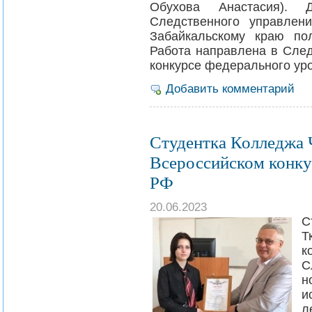
Обухова Анастасия). 
Следственного управлен
Забайкальскому краю по
Работа направлена в След
конкурсе федерального ур
Добавить комментарий
Студентка Колледжа 
Всероссийском конку
РФ
20.06.2023
С
Т
к
С
н
и
л