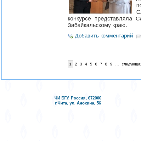
С
конкурсе представляла 
Забайкальскому краю.
Добавить комментарий
1
2
3
4
5
6
7
8
9
…
следующая
ЧИ БГУ, Россия, 672000
г.Чита, ул. Анохина, 56