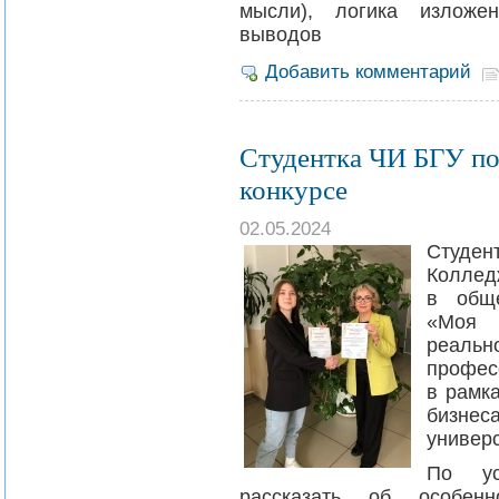
мысли), логика изложен
выводов
Добавить комментарий
Студентка ЧИ БГУ по
конкурсе
02.05.2024
Студе
Коллед
в обще
«Моя 
реальн
профес
в рамка
бизнес
универс
По ус
рассказать об особен