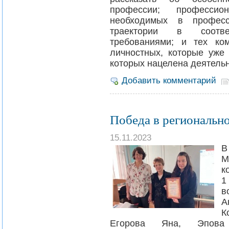
профессии; професси
необходимых в професси
траектории в соотве
требованиями; и тех ко
личностных, которые уж
которых нацелена деятельн
Добавить комментарий
Победа в региональн
15.11.2023
В
М
к
1
в
А
К
Егорова Яна, Эпова 