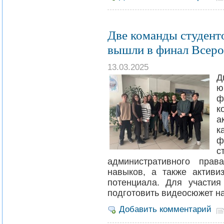
Две команды студент
вышли в финал Всеро
13.03.2025
Д
ю
ф
к
а
к
ф
с
административного прав
навыков, а также активи
потенциала. Для участи
подготовить видеосюжет н
Добавить комментарий