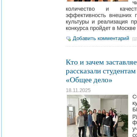
ч
количество и качест
эффективность внешних п
культуры и реализация пр
конкурса пройдет в Москве
Добавить комментарий
Кто и зачем заставля
рассказали студентам
«Общее дело»
18.11.2025
С
к
Б
р
ф
у
с