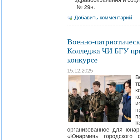
№ 29н.
Добавить комментарий
Военно-патриотическ
Колледжа ЧИ БГУ при
конкурсе
15.12.2025
В
т
к
к
и
п
п
К
организованное для юна
«Юнармия» городского 