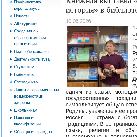
Книжная выставка «
Профилактика
история» в библио
коронавируса
Новости
10.06.2026
Абитуриент
1
Сведения об
о
образовательной
г
организации
Р
Виды образования
Р
и
Деятельность вуза
б
Студентам
п
Библиотека
Д
Сотрудникам
с
Лицам с ограниченными
одним из самых молодых
возможностями
государственных праздн
здоровья
символизирует общую отве
Школьникам
Родины, уважение к ее про
Россия — страна с бога
Повышение
традициями. В ее граница
квалификации
языки, религии и обы
Обращения граждан
многообразие и подчеркив