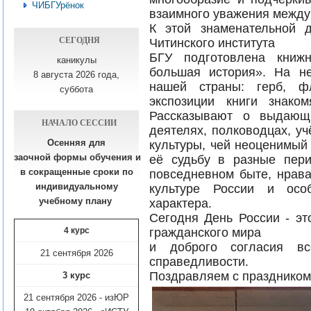
ЧИБГУрёнок
взаимного уважения между
К этой знаменательной 
СЕГОДНЯ
Читинского института
БГУ подготовлена книж
каникулы
большая история». На н
8 августа 2026 года,
нашей страны: герб, ф
суббота
экспозиции книги знако
Рассказывают о выдающи
НАЧАЛО СЕССИИ
деятелях, полководцах, у
Осенняя для
культуры, чей неоценимый
заочной формы обучения
и
её судьбу в разные пер
в сокращенные сроки по
повседневном быте, нрава
индивидуальному
культуре России и особ
учебному плану​
характера.
Сегодня День России - эт
гражданского мира
4 курс
и доброго согласия в
21 сентября 2026
справедливости.
Поздравляем с праздником
3 курс
21 сентября 2026 - изЮР