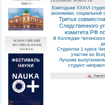
ЧИБГУ»
Ежегодная XXXVI студе
экономики, социальной 
Третья совместн
Следственного у
комитета РФ п
В Колледже Читинского
ВСЕРОССИЙСКИЙ
д
ФЕСТИВАЛЬ НАУКИ
Студентки 1 курса Ч
NAUKA 0+
участие во Вс
Лучшим выпускником
студент направл
Поделит