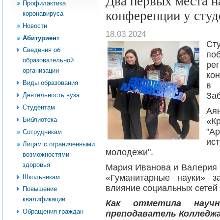
Два первых места н
Профилактика
конференции у сту
коронавируса
Новости
18.03.2024
Абитуриент
Ст
Сведения об
по
образовательной
ре
организации
ко
Виды образования
в
Заб
Деятельность вуза
Студентам
Аян
Библиотека
«К
"А
Сотрудникам
ис
Лицам с ограниченными
молодежи".
возможностями
здоровья
Мария Иванова и Валерия 
«Гуманитарные науки» з
Школьникам
влияние социальных сетей 
Повышение
квалификации
Как отметила научн
Обращения граждан
преподаватель Колледжа