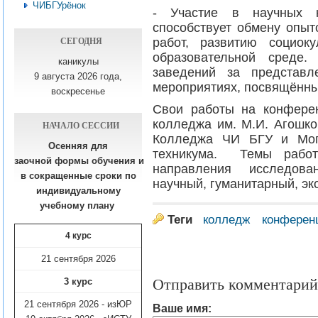
ЧИБГУрёнок
- Участие в научных к
способствует обмену опыт
СЕГОДНЯ
работ, развитию социок
образовательной среде.
каникулы
заведений за представл
9 августа 2026 года,
мероприятиях, посвящённых
воскресенье
Свои работы на конферен
колледжа им. М.И. Агошко
НАЧАЛО СЕССИИ
Колледжа ЧИ БГУ и Мого
Осенняя для
техникума. Темы работ
заочной формы обучения
и
направления исследован
в сокращенные сроки по
научный, гуманитарный, эк
индивидуальному
учебному плану​
Теги
колледж
конферен
4 курс
21 сентября 2026
3 курс
Отправить комментарий
21 сентября 2026 - изЮР
Ваше имя: