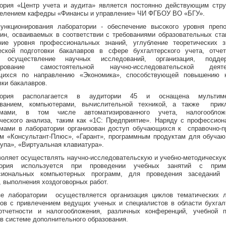
ория «Центр учета и аудита» является постоянно действующим стр
елением кафедры «Финансы и управление» ЧИ ФГБОУ ВО «БГУ».
нкционирования лаборатории - обеспечение высокого уровня преп
ин, осваиваемых в соответствии с требованиями образовательных ста
ние уровня профессиональных знаний, углубление теоретических з
еской подготовки бакалавров в сфере бухгалтерского учета, отче
, осуществление научных исследований, организация, подд
ирование самостоятельной научно-исследовательской деяте
щихся по направлению «Экономика», способствующей повышению к
вки бакалавров.
тория располагается в аудитории 45 и оснащена мультим
ованием, компьютерами, вычислительной техникой, а также прик
ммами, в том числе автоматизированного учета, налогообло
ческого анализа, таким как «1С: Предприятие». Наряду с профессио
мами в лаборатории организован доступ обучающихся к справочно-
м «Консультант-Плюс», «Гарант», программным продуктам для обуча
упа», «Виртуальная клавиатура».
воляет осуществлять научно-исследовательскую и учебно-методическую
тория используется при проведении учебных занятий с прим
сиональных компьютерных программ, для проведения заседаний 
, выполнения хоздоговорных работ.
е лаборатории осуществляется организация циклов тематических л
ов с привлечением ведущих ученых и специалистов в области бухгал
отчетности и налогообложения, различных конференций, учебной п
 в системе дополнительного образования.