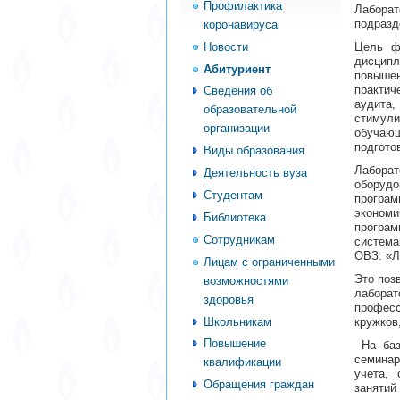
Профилактика
Лаборат
подразд
коронавируса
Новости
Цель фу
дисципл
Абитуриент
повыше
практич
Сведения об
аудита
образовательной
стимул
организации
обучаю
подгото
Виды образования
Лабора
Деятельность вуза
оборуд
Студентам
програ
экономи
Библиотека
програм
Сотрудникам
система
ОВЗ: «Л
Лицам с ограниченными
Это поз
возможностями
лабора
здоровья
профес
Школьникам
кружков
Повышение
На баз
семинар
квалификации
учета, 
Обращения граждан
занятий