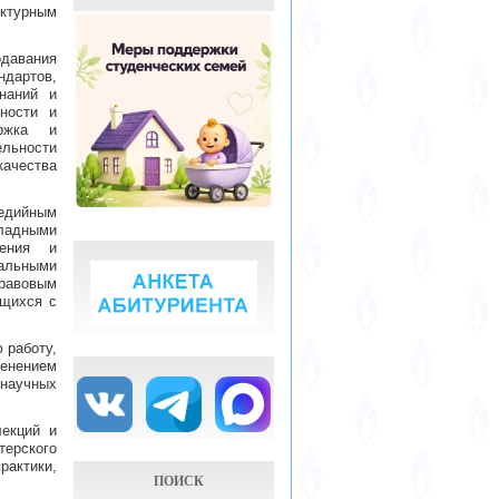
уктурным
одавания
ндартов,
наний и
тности и
ержка и
льности
ачества
едийным
ладными
жения и
нальными
правовым
ющихся с
 работу,
енением
научных
екций и
терского
рактики,
ПОИСК